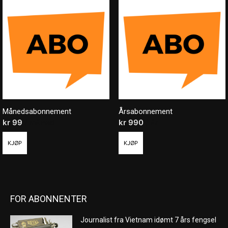
Månedsabonnement
Årsabonnement
kr
99
/ måned
kr
990
/ år
KJØP
KJØP
FOR ABONNENTER
Journalist fra Vietnam idømt 7 års fengsel