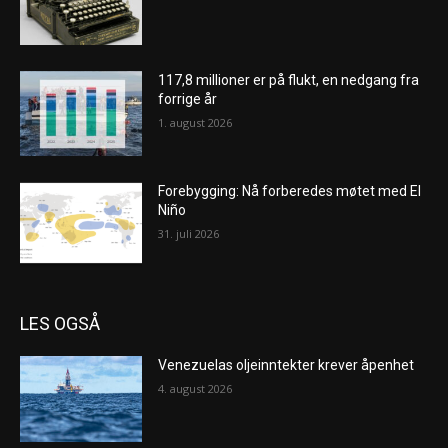
117,8 millioner er på flukt, en nedgang fra
forrige år
1. august 2026
Forebygging: Nå forberedes møtet med El
Niño
31. juli 2026
LES OGSÅ
Venezuelas oljeinntekter krever åpenhet
4. august 2026