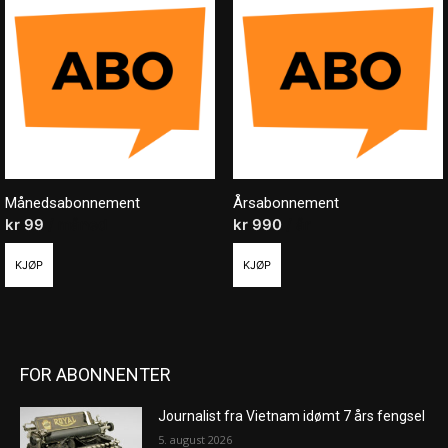
Månedsabonnement
Årsabonnement
kr
99
/ måned
kr
990
/ år
KJØP
KJØP
FOR ABONNENTER
Journalist fra Vietnam idømt 7 års fengsel
5. august 2026