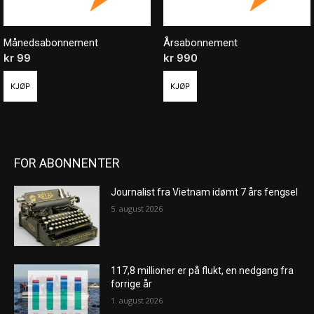
Månedsabonnement
Årsabonnement
kr
99
/ måned
kr
990
/ år
KJØP
KJØP
FOR ABONNENTER
Journalist fra Vietnam idømt 7 års fengsel
5. august 2026
117,8 millioner er på flukt, en nedgang fra
forrige år
1. august 2026