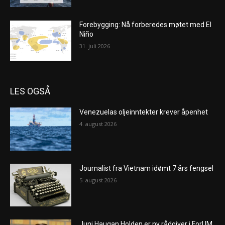
Forebygging: Nå forberedes møtet med El
Niño
31. juli 2026
LES OGSÅ
Venezuelas oljeinntekter krever åpenhet
4. august 2026
Journalist fra Vietnam idømt 7 års fengsel
5. august 2026
Juni Haugan Holden er ny rådgiver i ForUM