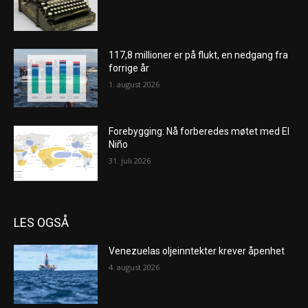
117,8 millioner er på flukt, en nedgang fra
forrige år
1. august 2026
Forebygging: Nå forberedes møtet med El
Niño
31. juli 2026
LES OGSÅ
Venezuelas oljeinntekter krever åpenhet
4. august 2026