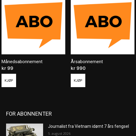
Månedsabonnement
Årsabonnement
kr
99
/ måned
kr
990
/ år
KJØP
KJØP
FOR ABONNENTER
Journalist fra Vietnam idømt 7 års fengsel
5. august 2026