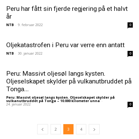
Peru har fått sin fjerde regjering på et halvt
år
NTB
-
9. februar 2022
0
Oljekatastrofen i Peru var verre enn antatt
NTB
-
30. januar 2022
0
Peru: Massivt oljesøl langs kysten.
Oljeselskapet skylder på vulkanutbruddet på
Tonga...
Peru: Massivt oljesøl langs kysten. Oljeselskapet skylder på
vulkanutbruddet på Tonga – 10.000 kilometer unna
-
24. januar 2022
0
2
3
4