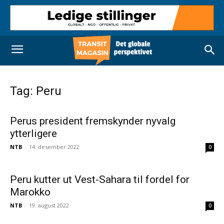
Tag: Peru
Perus president fremskynder nyvalg
ytterligere
NTB
-
14. desember 2022
0
Peru kutter ut Vest-Sahara til fordel for
Marokko
NTB
-
19. august 2022
0