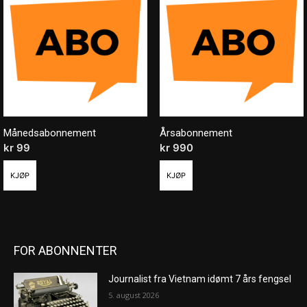
Månedsabonnement
Årsabonnement
kr
99
/ måned
kr
990
/ år
KJØP
KJØP
FOR ABONNENTER
Journalist fra Vietnam idømt 7 års fengsel
5. august 2026