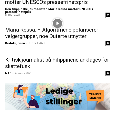
mottar UNESCOs pressefrihetspris
Den filippinske journalisten Maria Ressa mottar UNESCOs
pressefrihetspris
-
5. mai 2021
0
Maria Ressa: – Algoritmene polariserer
velgergrupper, noe Duterte utnytter
Redaksjonen
-
9. april 2021
0
Kritisk journalist på Filippinene anklages for
skattefusk
NTB
-
4. mars 2021
0