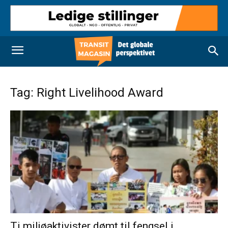
Tag: Right Livelihood Award
Ti miljøaktivister dømt til fengsel i