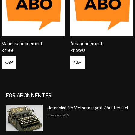
Månedsabonnement
Årsabonnement
kr
99
/ måned
kr
990
/ år
KJØP
KJØP
FOR ABONNENTER
Journalist fra Vietnam idømt 7 års fengsel
5. august 2026