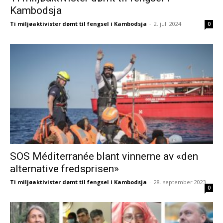
Kambodsja
Ti miljøaktivister dømt til fengsel i Kambodsja
-
2. juli 2024
0
SOS Méditerranée blant vinnerne av «den
alternative fredsprisen»
Ti miljøaktivister dømt til fengsel i Kambodsja
-
28. september 2023
0