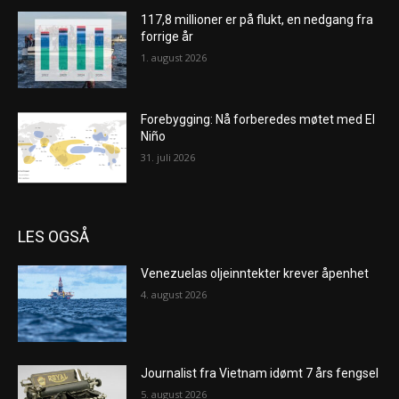
117,8 millioner er på flukt, en nedgang fra
forrige år
1. august 2026
Forebygging: Nå forberedes møtet med El
Niño
31. juli 2026
LES OGSÅ
Venezuelas oljeinntekter krever åpenhet
4. august 2026
Journalist fra Vietnam idømt 7 års fengsel
5. august 2026