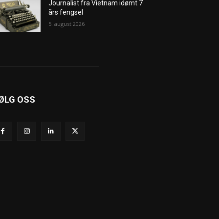
Journalist fra Vietnam idømt 7
års fengsel
5. august 2026
ØLG OSS