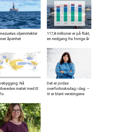
nezuelas oljeinntekter
117,8 millioner er på flukt,
ever åpenhet
en nedgang fra forrige år
rebygging: Nå
Det er jordas
rberedes møtet med El
overforbruksdag i dag: –
ño
Vi er blant verstingene