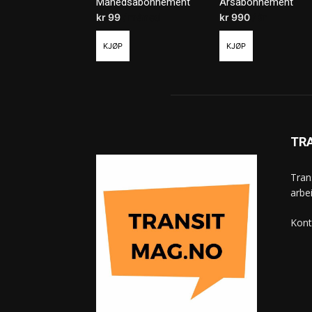
Månedsabonnement
Årsabonnement
kr
99
/ måned
kr
990
/ år
KJØP
KJØP
TR
Tran
arbe
Kont