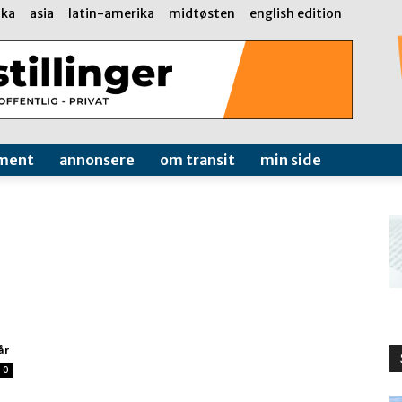
ika
asia
latin-amerika
midtøsten
english edition
ment
annonsere
om transit
min side
år
0