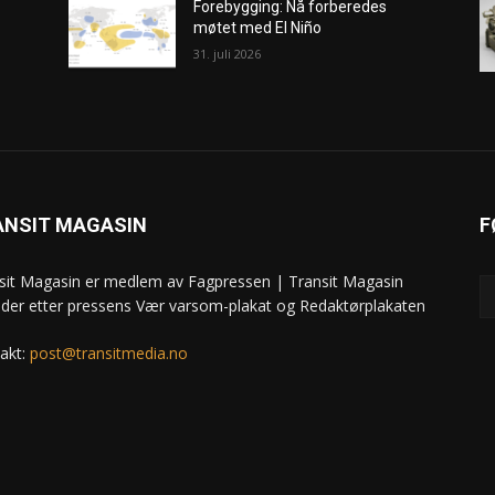
Forebygging: Nå forberedes
møtet med El Niño
31. juli 2026
ANSIT MAGASIN
F
sit Magasin er medlem av Fagpressen | Transit Magasin
ider etter pressens Vær varsom-plakat og Redaktørplakaten
akt:
post@transitmedia.no