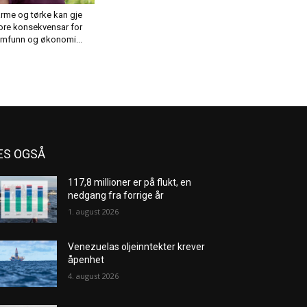
rme og tørke kan gje
ore konsekvensar for
mfunn og økonomi...
ES OGSÅ
117,8 millioner er på flukt, en
nedgang fra forrige år
1. august 2026
Venezuelas oljeinntekter krever
åpenhet
4. august 2026