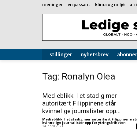
meninger
en passant
klima og miljø
afr
stillinger
nyhetsbrev
abonne
Tag: Ronalyn Olea
Medieblikk: I et stadig mer
autoritært Filippinene står
kvinnelige journalister opp...
Medieblikk: I et stadig mer autoritært Filippinene st
kvinnelige journalister opp for ytringsfriheten
-
14. april 2021