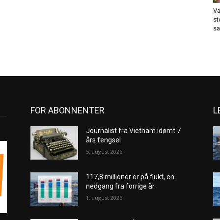
Va
st
sa
FOR ABONNENTER
L
Journalist fra Vietnam idømt 7
års fengsel
5. august 2026
117,8 millioner er på flukt, en
nedgang fra forrige år
1. august 2026