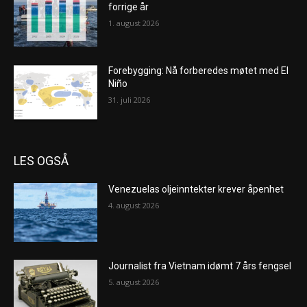
forrige år
1. august 2026
Forebygging: Nå forberedes møtet med El
Niño
31. juli 2026
LES OGSÅ
Venezuelas oljeinntekter krever åpenhet
4. august 2026
Journalist fra Vietnam idømt 7 års fengsel
5. august 2026