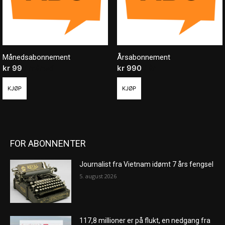
Månedsabonnement
Årsabonnement
kr
99
/ måned
kr
990
/ år
KJØP
KJØP
FOR ABONNENTER
Journalist fra Vietnam idømt 7 års fengsel
5. august 2026
117,8 millioner er på flukt, en nedgang fra