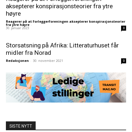
aksepterer konspirasjonsteorier fra ytre
høyre
Reagerer på at Forleggerforeningen aksepterer konspirasjonsteorier
fra ytre høyre
-
30. januar 2023
0
Storsatsning på Afrika: Litteraturhuset får
midler fra Norad
Redaksjonen
-
30. november 2021
0
SISTE NYTT