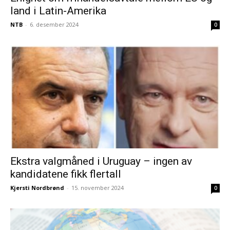
land i Latin-Amerika
NTB
-
6. desember 2024
0
Ekstra valgmåned i Uruguay – ingen av
kandidatene fikk flertall
Kjersti Nordbrønd
-
15. november 2024
0