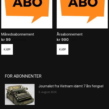
Månedsabonnement
Årsabonnement
kr
99
/ måned
kr
990
/ år
KJØP
KJØP
FOR ABONNENTER
Journalist fra Vietnam idømt 7 års fengsel
5. august 2026