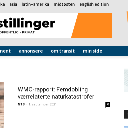
ika
asia
latin-amerika
midtøsten
english edition
ment
annonsere
om transit
min side
WMO-rapport: Femdobling i
værrelaterte naturkatastrofer
NTB
-
1. september 2021
0