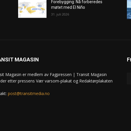
Forebygging: Nå forberedes
møtet med El Niño
31. juli 2026
ANSIT MAGASIN
F
sit Magasin er medlem av Fagpressen | Transit Magasin
ider etter pressens Vær varsom-plakat og Redaktørplakaten
akt:
post@transitmedia.no