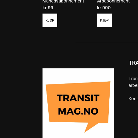
Månedsabonnement
Årsabonnement
kr
99
/ måned
kr
990
/ år
KJØP
KJØP
TR
Tran
arbe
Kont