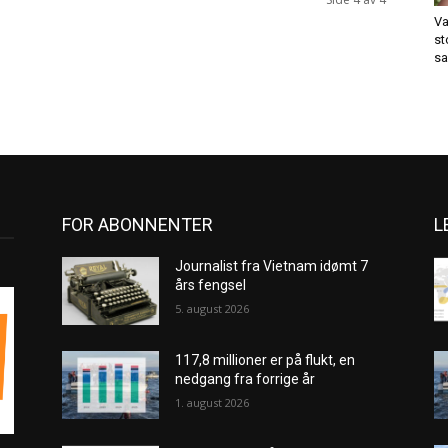
Va
st
sa
FOR ABONNENTER
L
Journalist fra Vietnam idømt 7
års fengsel
5. august 2026
117,8 millioner er på flukt, en
nedgang fra forrige år
1. august 2026