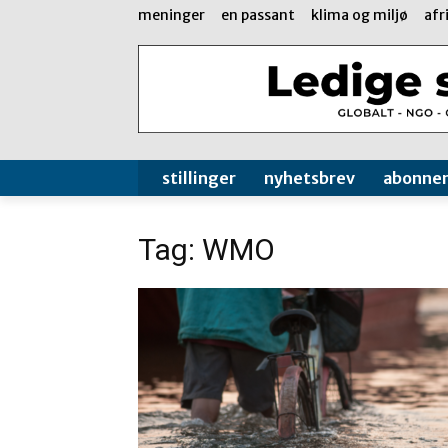
meninger
en passant
klima og miljø
afr
stillinger
nyhetsbrev
abonne
Tag: WMO