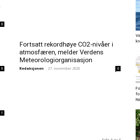
r
0
Ve
kr
Fortsatt rekordhøye CO2-nivåer i
atmosfæren, melder Verdens
Meteorologiorganisasjon
Redaksjonen
-
27. november 2020
0
0
Fo
fo
Ni
1
Side 4 av 4