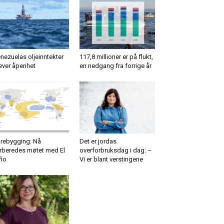
nezuelas oljeinntekter
117,8 millioner er på flukt,
ever åpenhet
en nedgang fra forrige år
rebygging: Nå
Det er jordas
rberedes møtet med El
overforbruksdag i dag: –
ño
Vi er blant verstingene