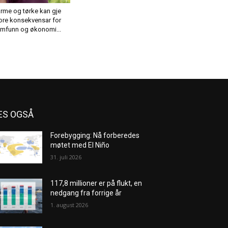
rme og tørke kan gje
ore konsekvensar for
mfunn og økonomi...
ES OGSÅ
Forebygging: Nå forberedes
møtet med El Niño
31. juli 2026
117,8 millioner er på flukt, en
nedgang fra forrige år
1. august 2026