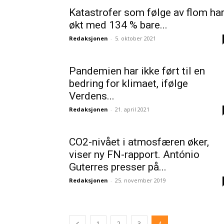
Katastrofer som følge av flom ha
økt med 134 % bare...
Redaksjonen
-
5. oktober 2021
Pandemien har ikke ført til en
bedring for klimaet, ifølge
Verdens...
Redaksjonen
-
21. april 2021
CO2-nivået i atmosfæren øker,
viser ny FN-rapport. António
Guterres presser på...
Redaksjonen
-
25. november 2019
1
2
3
4