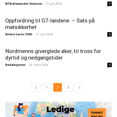
NTB-Alexander Vestrum
-
27. juli 2024
0
Oppfordring til G7-landene: – Sats på
matsikkerhet
Alvaro Lario, IFAD
-
11. juni 2024
0
Nordmenns giverglede øker, til tross for
dyrtid og nedgangstider
Redaksjonen
-
20. mars 2024
0
1
2
3