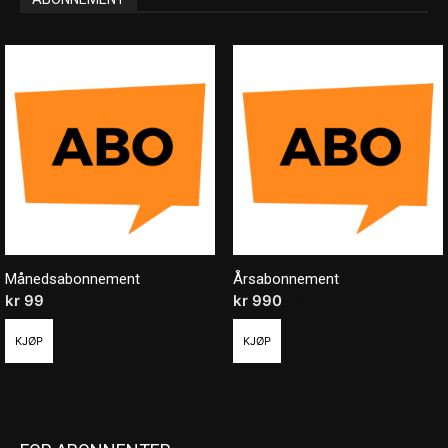
Månedsabonnement
Årsabonnement
kr
99
/ måned
kr
990
/ år
KJØP
KJØP