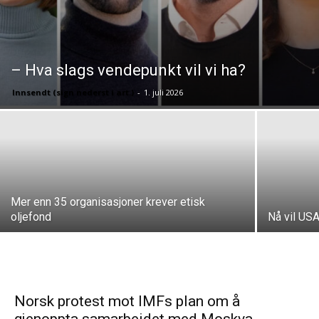
– Hva slags vendepunkt vil vi ha?
Innsendt (sign nederst i art.)
-
1. juli 2026
Mer enn 35 organisasjoner krever etisk
oljefond
Nå vil USA
Norsk protest mot IMFs plan om å
gjenoppta samarbeidet med Moskva