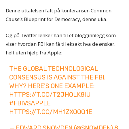
Denne uttalelsen falt på konferansen Common
Cause’s Blueprint for Democracy, denne uka.
Og på Twitter lenker han til et blogginnlegg som
viser hvordan FBI kan få til eksakt hva de ønsker,
helt uten hjelp fra Apple:
THE GLOBAL TECHNOLOGICAL
CONSENSUS IS AGAINST THE FBI.
WHY? HERE'S ONE EXAMPLE:
HTTPS://T.CO/T2JHOLK8IU
#FBIVSAPPLE
HTTPS://T.CO/MH1ZXOOQ1E
— EDWARD SNOWDEN (@SNOWDEN)
8.