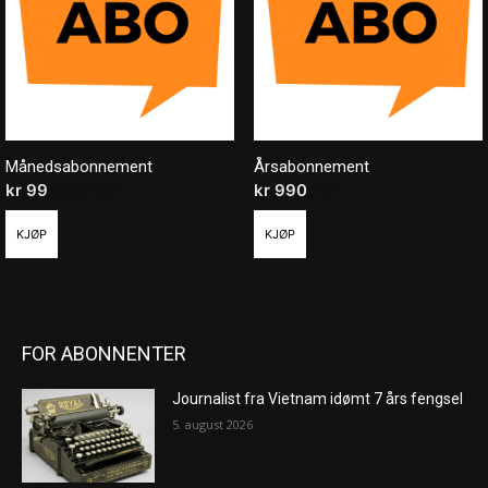
Månedsabonnement
Årsabonnement
kr
99
/ måned
kr
990
/ år
KJØP
KJØP
FOR ABONNENTER
Journalist fra Vietnam idømt 7 års fengsel
5. august 2026