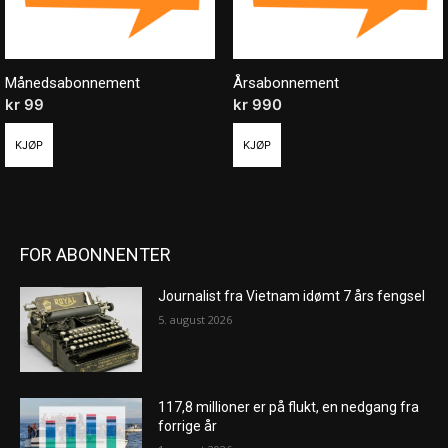
Månedsabonnement
Årsabonnement
kr
99
/ måned
kr
990
/ år
KJØP
KJØP
FOR ABONNENTER
Journalist fra Vietnam idømt 7 års fengsel
5. august 2026
117,8 millioner er på flukt, en nedgang fra
forrige år