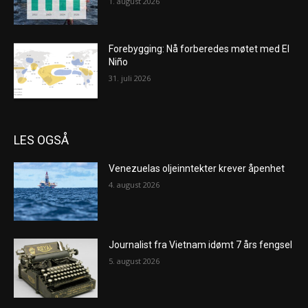
1. august 2026
Forebygging: Nå forberedes møtet med El
Niño
31. juli 2026
LES OGSÅ
Venezuelas oljeinntekter krever åpenhet
4. august 2026
Journalist fra Vietnam idømt 7 års fengsel
5. august 2026