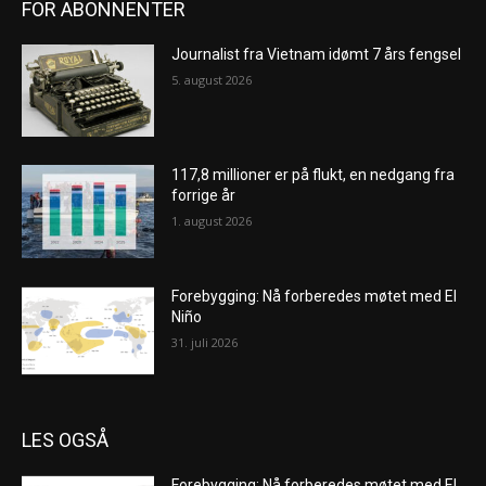
FOR ABONNENTER
Journalist fra Vietnam idømt 7 års fengsel
5. august 2026
117,8 millioner er på flukt, en nedgang fra
forrige år
1. august 2026
Forebygging: Nå forberedes møtet med El
Niño
31. juli 2026
LES OGSÅ
Forebygging: Nå forberedes møtet med El