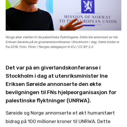
Norge øker støtten til de palestinske flyktningene. Dette ble annonsert av Ine
Eriksen Søreide på en giverlandskonferanse i Stockholm i dag. Dette bildet er
fra 2018. Foto: Flickr / Norges delegasjon til EU / CC BY 2.0
Det var på en giverlandskonferanse i
Stockholm i dag at utenriksminister Ine
Eriksen Søreide annonserte den økte
bevilgningen til FNs hjelpeorganisasjon for
palestinske flyktninger (UNRWA).
Søreide og Norge annonserte et økt humanitært
bidrag på 100 millioner kroner til UNRWA. Dette