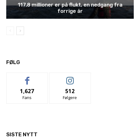
117,8 millioner er på flukt, en nedgang fra
forrige år
FØLG
1,627
512
Fans
Følgere
SISTE NYTT