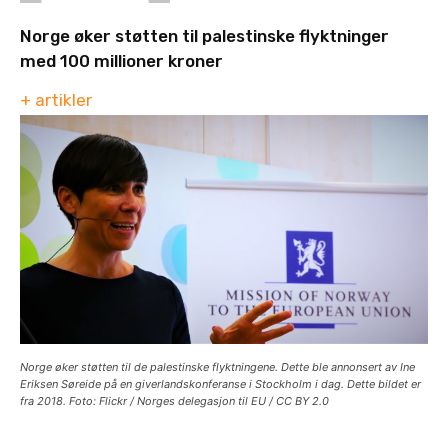
Norge øker støtten til palestinske flyktninger
med 100 millioner kroner
+ artikler
Norge øker støtten til de palestinske flyktningene. Dette ble annonsert av Ine
Eriksen Søreide på en giverlandskonferanse i Stockholm i dag. Dette bildet er
fra 2018. Foto: Flickr / Norges delegasjon til EU / CC BY 2.0