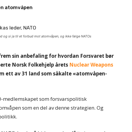
ten atomvåpen
 og si ja til et forbud mot atomvåpen, og ikke følge NATOs
 frem sin anbefaling for hvordan Forsvaret bør
serte Norsk Folkehjelp årets
Nuclear Weapons
om ett av 31 land som såkalte «atomvåpen-
O-medlemskapet som forsvarspolitisk
atomvåpen som en del av denne strategien. Og
olitikk.