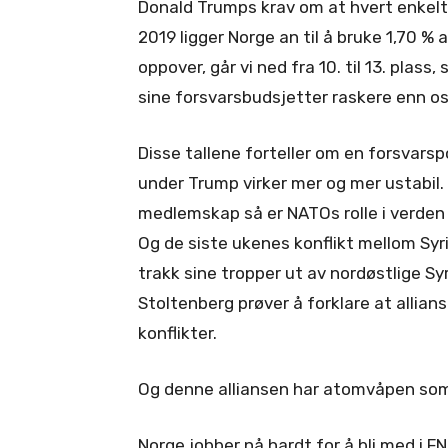
Donald Trumps krav om at hvert enkelt
2019 ligger Norge an til å bruke 1,70 %
oppover, går vi ned fra 10. til 13. plass
sine forsvarsbudsjetter raskere enn os
Disse tallene forteller om en forsvarsp
under Trump virker mer og mer ustabil.
medlemskap så er NATOs rolle i verden b
Og de siste ukenes konflikt mellom Sy
trakk sine tropper ut av nordøstlige 
Stoltenberg prøver å forklare at allians
konflikter.
Og denne alliansen har atomvåpen som
Norge jobber nå hardt for å bli med i F