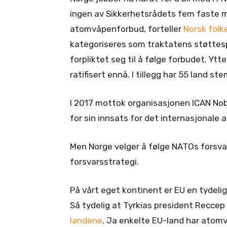
ingen av Sikkerhetsrådets fem faste 
atomvåpenforbud, forteller
Norsk folk
kategoriseres som traktatens støttespill
forpliktet seg til å følge forbudet. Yt
ratifisert ennå. I tillegg har 55 land st
I 2017 mottok organisasjonen ICAN Nob
for sin innsats for det internasjonal
Men Norge velger å følge NATOs forsva
forsvarsstrategi.
På vårt eget kontinent er EU en tydel
Så tydelig at Tyrkias president Recc
landene
. Ja enkelte EU-land har atom