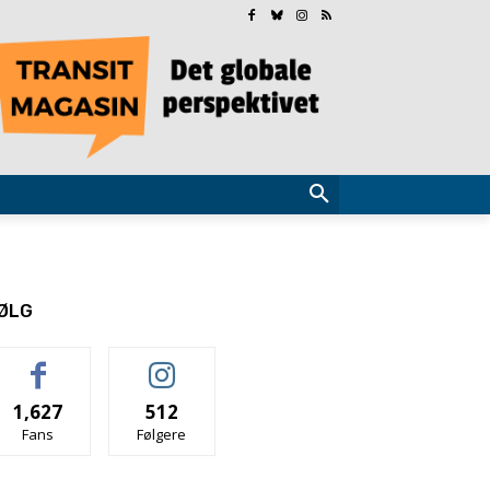
ØLG
1,627
512
Fans
Følgere