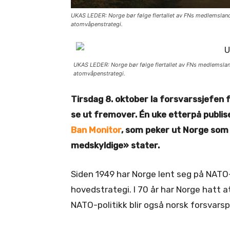
UKAS LEDER: Norge bør følge flertallet av FNs medlemsland
atomvåpenstrategi.
UKAS LEDER: Norge bør følge flertallet av FNs medlemsland
atomvåpenstrategi.
Tirsdag 8. oktober la forsvarssjefen 
se ut fremover. Én uke etterpå publis
Ban Monitor
, som peker ut Norge som
medskyldige» stater.
Siden 1949 har Norge lent seg på NAT
hovedstrategi. I 70 år har Norge hatt
NATO-politikk blir også norsk forsvarspo