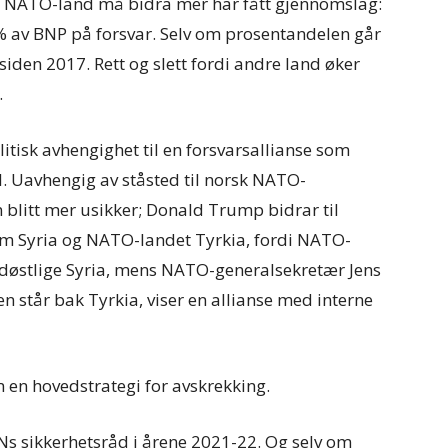
t NATO-land må bidra mer har fått gjennomslag:
 % av BNP på forsvar. Selv om prosentandelen går
, siden 2017. Rett og slett fordi andre land øker
.
litisk avhengighet til en forsvarsallianse som
. Uavhengig av ståsted til norsk NATO-
blitt mer usikker; Donald Trump bidrar til
lom Syria og NATO-landet Tyrkia, fordi NATO-
rdøstlige Syria, mens NATO-generalsekretær Jens
en står bak Tyrkia, viser en allianse med interne
en hovedstrategi for avskrekking.
FNs sikkerhetsråd i årene 2021-22. Og selv om