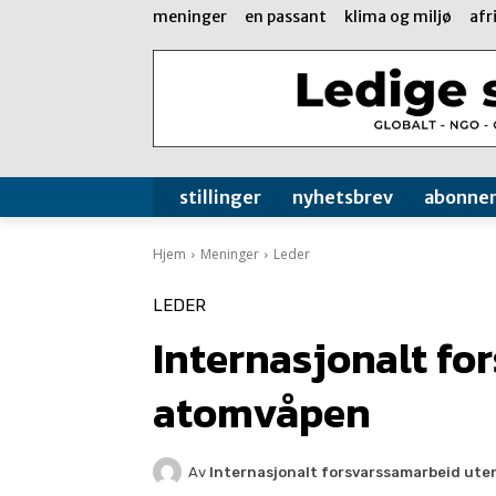
meninger
en passant
klima og miljø
afr
stillinger
nyhetsbrev
abonne
Hjem
Meninger
Leder
LEDER
Internasjonalt fo
atomvåpen
Av
Internasjonalt forsvarssamarbeid ut