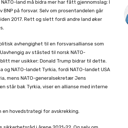
 NATO-land må bidra mer har fått gjennomslag: I
 av BNP på forsvar. Selv om prosentandelen går
, siden 2017. Rett og slett fordi andre land øker
s.
olitisk avhengighet til en forsvarsallianse som
 Uavhengig av ståsted til norsk NATO-
litt mer usikker; Donald Trump bidrar til dette.
ria og NATO-landet Tyrkia, fordi NATO-landet USA
Syria, mens NATO-generalsekretær Jens
en står bak Tyrkia, viser en allianse med interne
 en hovedstrategi for avskrekking.
Ns sikkerhetsråd i årene 2021-22. Og selv om