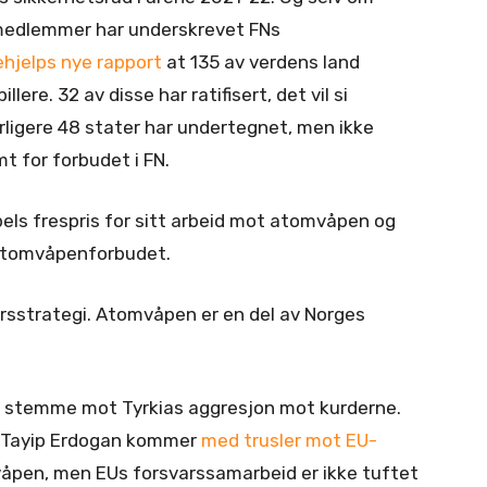
medlemmer har underskrevet FNs
ehjelps nye rapport
at 135 av verdens land
ere. 32 av disse har ratifisert, det vil si
terligere 48 stater har undertegnet, men ikke
emt for forbudet i FN.
els frespris for sitt arbeid mot atomvåpen og
e atomvåpenforbudet.
rsstrategi. Atomvåpen er en del av Norges
ig stemme mot Tyrkias aggresjon mot kurderne.
ep Tayip Erdogan kommer
med trusler mot EU-
våpen, men EUs forsvarssamarbeid er ikke tuftet