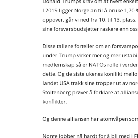
Donald Trumps krav om at hvert enkel
I 2019 ligger Norge an til å bruke 1,70
oppover, går vi ned fra 10. til 13. plass
sine forsvarsbudsjetter raskere enn oss
Disse tallene forteller om en forsvarspo
under Trump virker mer og mer ustabil
medlemskap så er NATOs rolle i verden 
dette. Og de siste ukenes konflikt mel
landet USA trakk sine tropper ut av no
Stoltenberg prøver å forklare at allians
konflikter.
Og denne alliansen har atomvåpen som 
Norge jobber nå hardt for å bli med i 