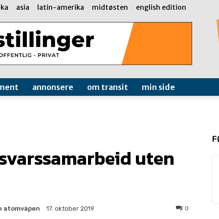
ika
asia
latin-amerika
midtøsten
english edition
ment
annonsere
om transit
min side
F
rsvarssamarbeid uten
en atomvåpen
0
17. oktober 2019