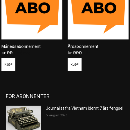
Månedsabonnement
Årsabonnement
kr
99
/ måned
kr
990
/ år
KJØP
KJØP
FOR ABONNENTER
Journalist fra Vietnam idømt 7 års fengsel
5. august 2026