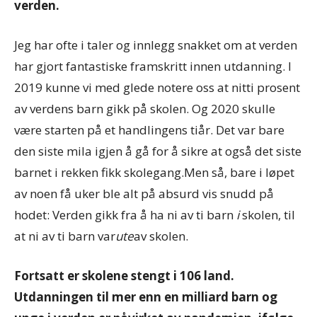
verden.
Jeg har ofte i taler og innlegg snakket om at verden
har gjort fantastiske framskritt innen utdanning. I
2019 kunne vi med glede notere oss at nitti prosent
av verdens barn gikk på skolen. Og 2020 skulle
være starten på et handlingens tiår. Det var bare
den siste mila igjen å gå for å sikre at også det siste
barnet i rekken fikk skolegang.Men så, bare i løpet
av noen få uker ble alt på absurd vis snudd på
hodet: Verden gikk fra å ha ni av ti barn
i
skolen, til
at ni av ti barn var
ute
av skolen.
Fortsatt er skolene stengt i 106 land.
Utdanningen til mer enn en milliard barn og