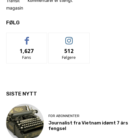
Kommentarer er stengt.
FØLG
1,627
512
Fans
Følgere
SISTE NYTT
FOR ABONNENTER
Journalist fra Vietnam idømt 7 års
fengsel