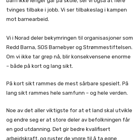
barn ikke lenger går på skole, ser vi også at flere
tvinges tilbake i jobb. Vi ser tilbakeslag i kampen
mot barnearbeid.
Vi i Norad deler bekymringen til organisasjoner som
Redd Barna, SOS Barnebyer og Strømmestiftelsen.
Om vi ikke tar grep nå, blir konsekvensene enorme
– både på kort og lang sikt.
På kort sikt rammes de mest sårbare spesielt. På
lang sikt rammes hele samfunn – og hele verden.
Noe av det aller viktigste for at et land skal utvikle
og endre seg er at store deler av befolkningen får
en god utdanning. Det gir bedre kvalifisert
arbeidskraft, og ruster de yngre til å ta egne