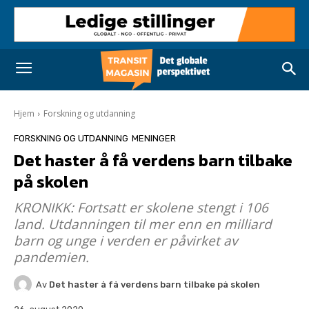
Hjem
Forskning og utdanning
FORSKNING OG UTDANNING
MENINGER
Det haster å få verdens barn tilbake
på skolen
KRONIKK: Fortsatt er skolene stengt i 106
land. Utdanningen til mer enn en milliard
barn og unge i verden er påvirket av
pandemien.
Av
Det haster å få verdens barn tilbake på skolen