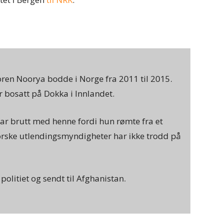
ren Noorya bodde i Norge fra 2011 til 2015.
r bosatt på Dokka i Innlandet.
ar brutt med henne fordi hun rømte fra et
rske utlendingsmyndigheter har ikke trodd på
politiet og sendt til Afghanistan.