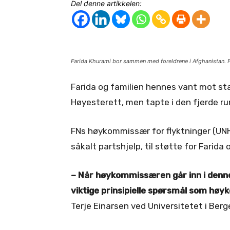
Del denne artikkelen:
Farida Khurami bor sammen med foreldrene i Afghanistan. F
Farida og familien hennes vant mot sta
Høyesterett, men tapte i den fjerde ru
FNs høykommissær for flyktninger (UNH
såkalt partshjelp, til støtte for Farida
– Når høykommissæren går inn i denne 
viktige prinsipielle spørsmål som hø
Terje Einarsen ved Universitetet i Ber