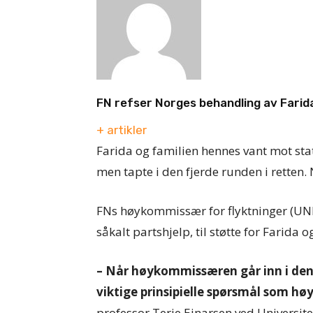
FN refser Norges behandling av Farid
+ artikler
Farida og familien hennes vant mot stat
men tapte i den fjerde runden i retten.
FNs høykommissær for flyktninger (UNH
såkalt partshjelp, til støtte for Farida 
– Når høykommissæren går inn i denn
viktige prinsipielle spørsmål som h
professor Terje Einarsen ved Universite