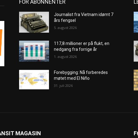
FOR ABONNENTER
L
Journalist fra Vietnam idømt 7
års fengsel
5. august 2026
117,8 millioner er på flukt, en
nedgang fra forrige år
1. august 2026
Forebygging: Nå forberedes
møtet med El Niño
31. juli 2026
ANSIT MAGASIN
F