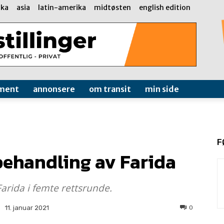
ika
asia
latin-amerika
midtøsten
english edition
ment
annonsere
om transit
min side
F
behandling av Farida
arida i femte rettsrunde.
0
11. januar 2021