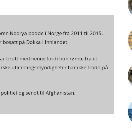
ren Noorya bodde i Norge fra 2011 til 2015.
r bosatt på Dokka i Innlandet.
ar brutt med henne fordi hun rømte fra et
rske utlendingsmyndigheter har ikke trodd på
politiet og sendt til Afghanistan.