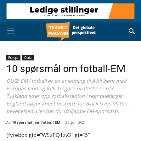
Europa
Quiz
10 spørsmål om fotball-EM
QUIZ: EM i fotball er en anledning til å bli kjent med
Europas land og folk. Ungarn protesterer når
Tyskland lyser opp fotballstadion i regnbuefarger.
England bøyer kneet til støtte for Black Lives Matter-
bevegelsen. Her har du 10 kjappe EM-spørsmål.
Av
10 spørsmål om fotball-EM
-
25. juni 2021
[fyrebox gid=”W5zPQ1zv3″ gt=”6″