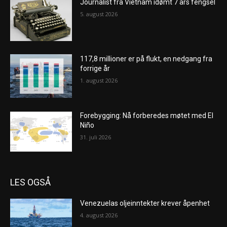
Journalist fra Vietnam idømt 7 års fengsel
5. august 2026
117,8 millioner er på flukt, en nedgang fra
forrige år
1. august 2026
Forebygging: Nå forberedes møtet med El
Niño
31. juli 2026
LES OGSÅ
Venezuelas oljeinntekter krever åpenhet
4. august 2026