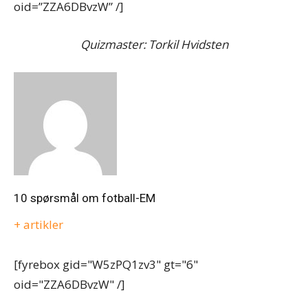
oid=”ZZA6DBvzW” /]
Quizmaster: Torkil Hvidsten
10 spørsmål om fotball-EM
+ artikler
[fyrebox gid="W5zPQ1zv3" gt="6"
oid="ZZA6DBvzW" /]