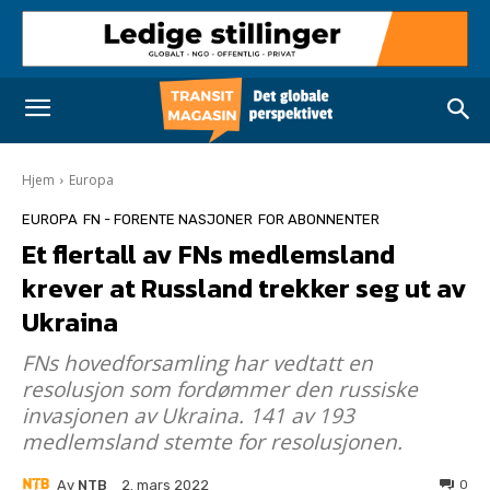
Hjem
Europa
EUROPA
FN - FORENTE NASJONER
FOR ABONNENTER
Et flertall av FNs medlemsland
krever at Russland trekker seg ut av
Ukraina
FNs hovedforsamling har vedtatt en
resolusjon som fordømmer den russiske
invasjonen av Ukraina. 141 av 193
medlemsland stemte for resolusjonen.
Av
NTB
0
2. mars 2022