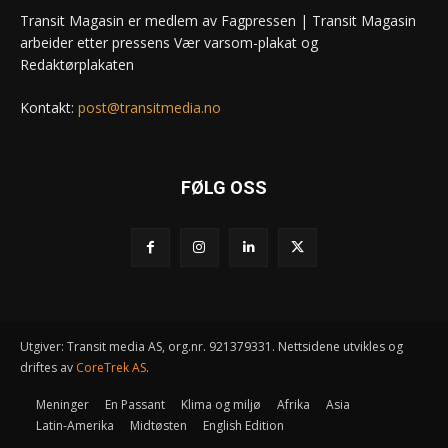
Transit Magasin er medlem av Fagpressen | Transit Magasin
arbeider etter pressens Vær varsom-plakat og
Redaktørplakaten
Kontakt:
post@transitmedia.no
FØLG OSS
Utgiver: Transit media AS, org.nr. 921379331. Nettsidene utvikles og
driftes av
CoreTrek AS
.
Meninger
En Passant
Klima og miljø
Afrika
Asia
Latin-Amerika
Midtøsten
English Edition