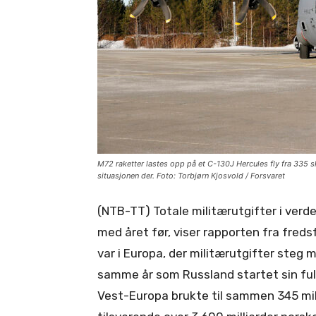
M72 raketter lastes opp på et C-130J Hercules fly fra 335 sk
situasjonen der. Foto: Torbjørn Kjosvold / Forsvaret
(NTB-TT) Totale militærutgifter i ver
med året før, viser rapporten fra freds
var i Europa, der militærutgifter steg 
samme år som Russland startet sin full
Vest-Europa brukte til sammen 345 mill