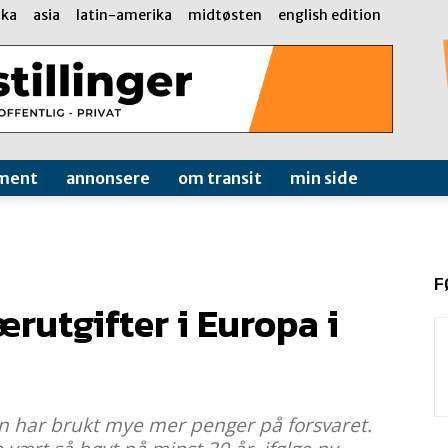
ika
asia
latin-amerika
midtøsten
english edition
ment
annonsere
om transit
min side
F
rutgifter i Europa i
den har brukt mye mer penger på forsvaret.