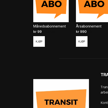
Månedsabonnement
Årsabonnement
kr
99
/ måned
kr
990
/ år
KJØP
KJØP
TR
Tran
arbe
Kont