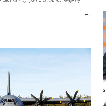
 vært så høyt på minst 30 år, ifølge ny
0
S