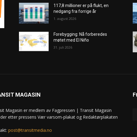
117,8 millioner er på flukt, en
nedgang fra forrige år
1. august 2026
Forebygging: Nå forberedes
møtet med El Niño
31. juli 2026
ANSIT MAGASIN
F
sit Magasin er medlem av Fagpressen | Transit Magasin
ider etter pressens Vær varsom-plakat og Redaktørplakaten
akt:
post@transitmedia.no