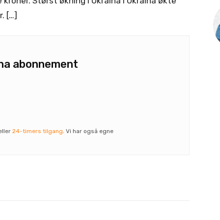
 kroner. Størst økning i Ukraina I Ukraina økte
. […]
u ha abonnement
eller
24-timers tilgang
. Vi har også egne