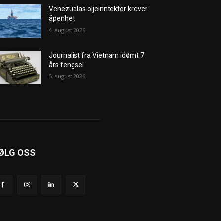
Venezuelas oljeinntekter krever
åpenhet
4. august 2026
Journalist fra Vietnam idømt 7
års fengsel
5. august 2026
ØLG OSS