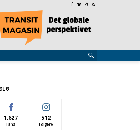
ØLG
1,627
512
Fans
Følgere