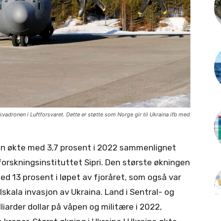
vadronen i Luftforsvaret. Dette er støtte som Norge gir til Ukraina ifb med
den økte med 3,7 prosent i 2022 sammenlignet
forskningsinstituttet Sipri. Den største økningen
med 13 prosent i løpet av fjoråret, som også var
skala invasjon av Ukraina. Land i Sentral- og
iarder dollar på våpen og militære i 2022,