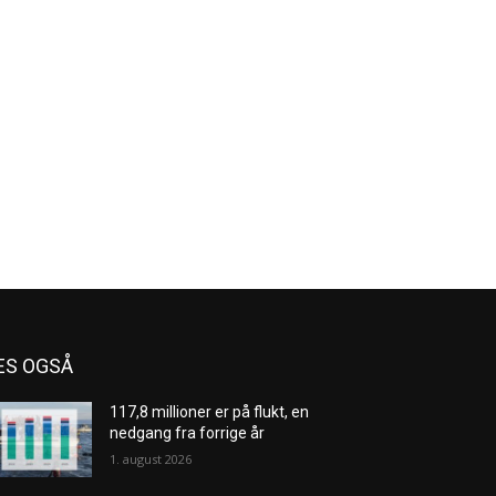
ES OGSÅ
117,8 millioner er på flukt, en
nedgang fra forrige år
1. august 2026