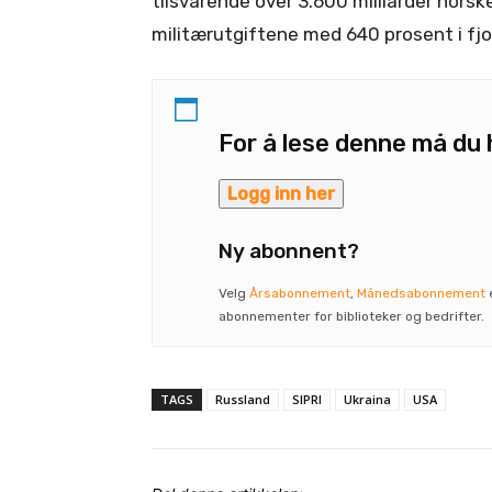
tilsvarende over 3.600 milliarder norske
militærutgiftene med 640 prosent i fjor
For å lese denne må d
Logg inn her
Ny abonnent?
Velg
Årsabonnement
,
Månedsabonnement
abonnementer for biblioteker og bedrifter.
TAGS
Russland
SIPRI
Ukraina
USA