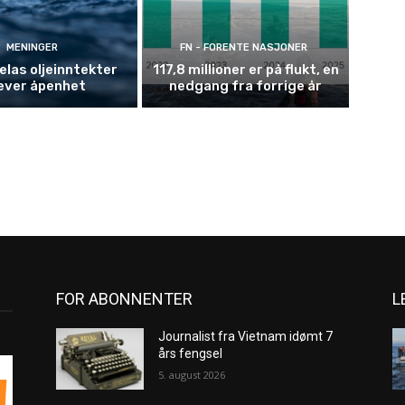
MENINGER
FN - FORENTE NASJONER
las oljeinntekter
117,8 millioner er på flukt, en
ever åpenhet
nedgang fra forrige år
FOR ABONNENTER
L
Journalist fra Vietnam idømt 7
års fengsel
5. august 2026