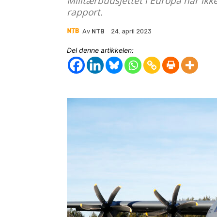
Militærbudsjettet i Europa har ikke
rapport.
Av
NTB
24. april 2023
Del denne artikkelen: