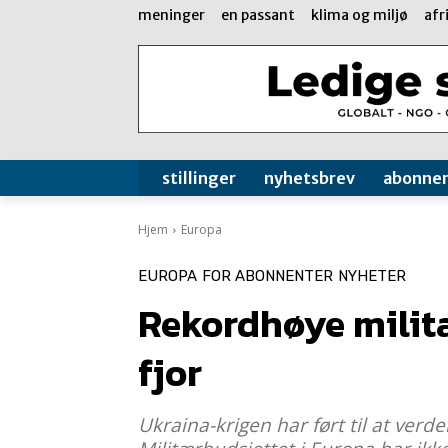
meninger
en passant
klima og miljø
afr
stillinger
nyhetsbrev
abonne
Hjem
Europa
EUROPA
FOR ABONNENTER
NYHETER
Rekordhøye militæ
fjor
Ukraina-krigen har ført til at ver