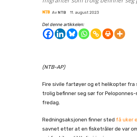
migranter som trolig befinner seg p
Av
NTB
11. august 2023
Del denne artikkelen:
(NTB-AP)
Fire sivile fartøyer og et helikopter f
trolig befinner seg sør for Peloponnes
fredag.
Redningsaksjonen finner sted
få uker 
savnet etter at en fisketråler de var o