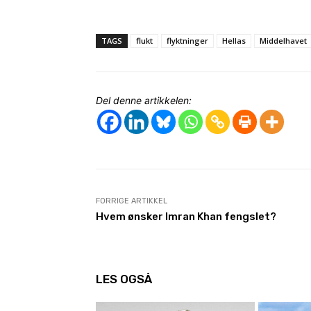
TAGS
flukt
flyktninger
Hellas
Middelhavet
Del denne artikkelen:
FORRIGE ARTIKKEL
Hvem ønsker Imran Khan fengslet?
LES OGSÅ