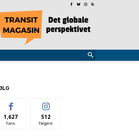
ØLG
1,627
512
Fans
Følgere