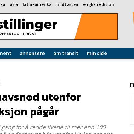
ika
asia
latin-amerika
midtøsten
english edition
ment
annonsere
om transit
min side
R
F
 havsnød utenfor
ksjon pågår
 gang for å redde livene til mer enn 100