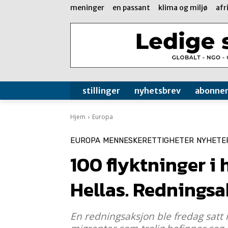
meninger
en passant
klima og miljø
afr
stillinger
nyhetsbrev
abonne
Hjem
Europa
EUROPA
MENNESKERETTIGHETER
NYHETE
100 flyktninger i
Hellas. Redningsa
En redningsaksjon ble fredag satt i