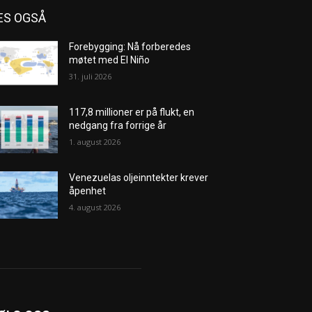
ES OGSÅ
Forebygging: Nå forberedes
møtet med El Niño
31. juli 2026
117,8 millioner er på flukt, en
nedgang fra forrige år
1. august 2026
Venezuelas oljeinntekter krever
åpenhet
4. august 2026