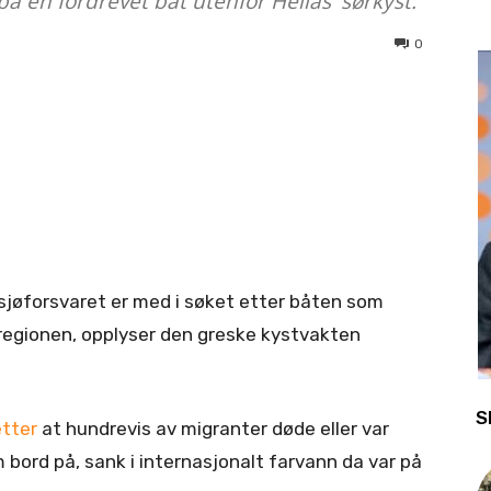
å en fordrevet båt utenfor Hellas' sørkyst.
0
ra sjøforsvaret er med i søket etter båten som
-regionen, opplyser den greske kystvakten
S
etter
at hundrevis av migranter døde eller var
m bord på, sank i internasjonalt farvann da var på