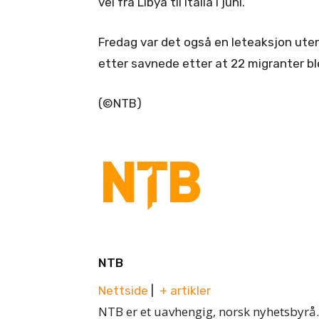
vei fra Libya til Italia i juni.
Fredag var det også en leteaksjon ute
etter savnede etter at 22 migranter bl
(©NTB)
NTB
Nettside
|
+ artikler
NTB er et uavhengig, norsk nyhetsbyrå.