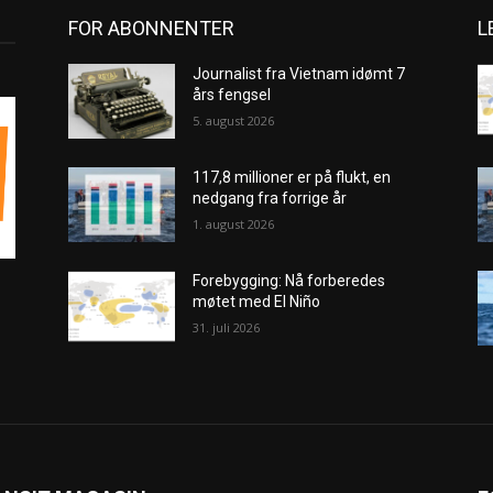
FOR ABONNENTER
L
Journalist fra Vietnam idømt 7
års fengsel
5. august 2026
117,8 millioner er på flukt, en
nedgang fra forrige år
1. august 2026
Forebygging: Nå forberedes
møtet med El Niño
31. juli 2026