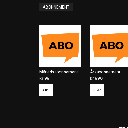
ABONNEMENT
Månedsabonnement
Årsabonnement
kr
99
/ måned
kr
990
/ år
KJØP
KJØP