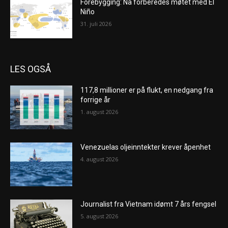
Forebygging: Nå forberedes møtet med El
Niño
31. juli 2026
LES OGSÅ
117,8 millioner er på flukt, en nedgang fra
forrige år
1. august 2026
Venezuelas oljeinntekter krever åpenhet
4. august 2026
Journalist fra Vietnam idømt 7 års fengsel
5. august 2026