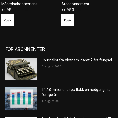
Månedsabonnement
Årsabonnement
kr
99
/ måned
kr
990
/ år
KJØP
KJØP
FOR ABONNENTER
Journalist fra Vietnam idømt 7 års fengsel
5. august 2026
117,8 millioner er på flukt, en nedgang fra
forrige år
1. august 2026