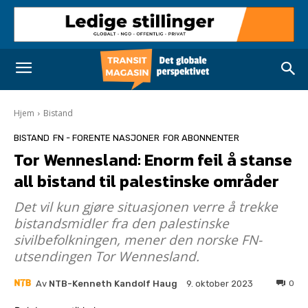
Hjem
Bistand
BISTAND
FN - FORENTE NASJONER
FOR ABONNENTER
Tor Wennesland: Enorm feil å stanse
all bistand til palestinske områder
Det vil kun gjøre situasjonen verre å trekke
bistandsmidler fra den palestinske
sivilbefolkningen, mener den norske FN-
utsendingen Tor Wennesland.
Av
NTB-Kenneth Kandolf Haug
0
9. oktober 2023