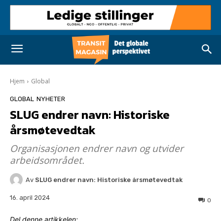
Hjem
Global
GLOBAL
NYHETER
SLUG endrer navn: Historiske
årsmøtevedtak
Organisasjonen endrer navn og utvider
arbeidsområdet.
Av
SLUG endrer navn: Historiske årsmøtevedtak
16. april 2024
0
Del denne artikkelen: