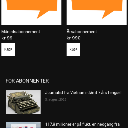
Månedsabonnement
Årsabonnement
kr
99
/ måned
kr
990
/ år
KJØP
KJØP
FOR ABONNENTER
Journalist fra Vietnam idømt 7 års fengsel
5. august 2026
117,8 millioner er på flukt, en nedgang fra