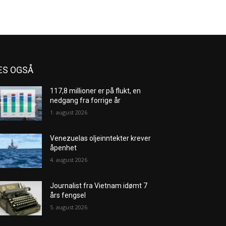
ES OGSÅ
117,8 millioner er på flukt, en
nedgang fra forrige år
1. august 2026
Venezuelas oljeinntekter krever
åpenhet
4. august 2026
Journalist fra Vietnam idømt 7
års fengsel
5. august 2026