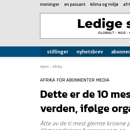
meninger
en passant
klima og miljø
afr
stillinger
nyhetsbrev
abonne
Hjem
Afrika
AFRIKA
FOR ABONNENTER
MEDIA
Dette er de 10 mes
verden, ifølge or
Åtte av de ti mest glemte krisene på