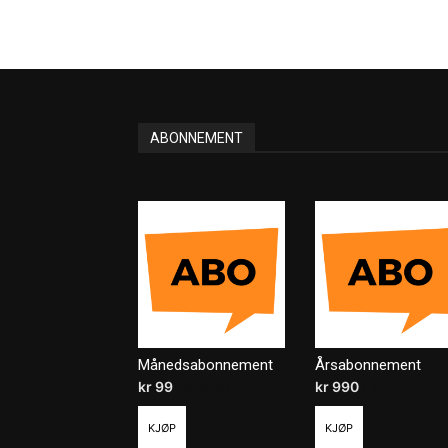
ABONNEMENT
Månedsabonnement
Årsabonnement
kr
99
/ måned
kr
990
/ år
KJØP
KJØP