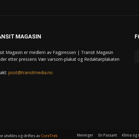
ANSIT MAGASIN
F
sit Magasin er medlem av Fagpressen | Transit Magasin
ider etter pressens Vær varsom-plakat og Redaktørplakaten
akt:
post@transitmedia.no
Meninger
En Passant
Klima og 
e utvikles og driftes av
CoreTrek