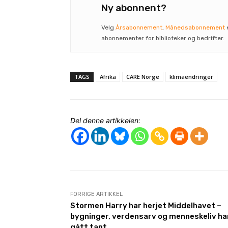
Ny abonnent?
Velg
Årsabonnement
,
Månedsabonnement
abonnementer for biblioteker og bedrifter.
TAGS
Afrika
CARE Norge
klimaendringer
Del denne artikkelen:
FORRIGE ARTIKKEL
Stormen Harry har herjet Middelhavet –
bygninger, verdensarv og menneskeliv ha
gått tapt