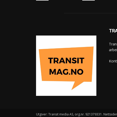
TR
Tran
arbe
Kont
Utgiver: Transit media AS, org.nr. 921379331. Nettsiden