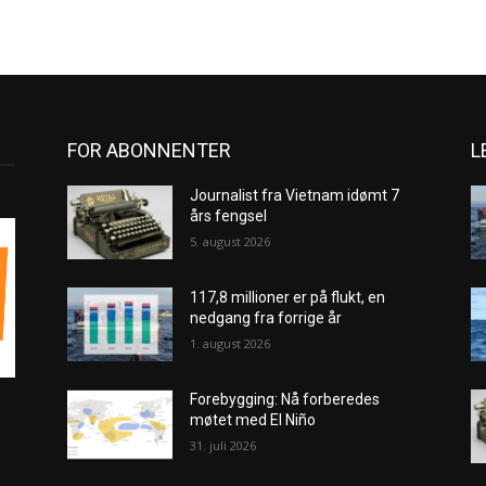
FOR ABONNENTER
L
Journalist fra Vietnam idømt 7
års fengsel
5. august 2026
117,8 millioner er på flukt, en
nedgang fra forrige år
1. august 2026
Forebygging: Nå forberedes
møtet med El Niño
31. juli 2026