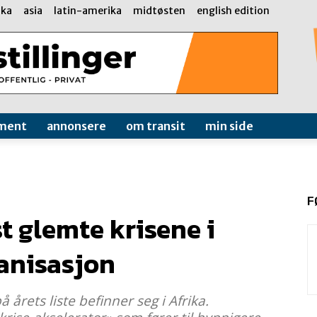
ika
asia
latin-amerika
midtøsten
english edition
ment
annonsere
om transit
min side
F
t glemte krisene i
ganisasjon
 årets liste befinner seg i Afrika.