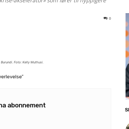
rise-akselerator» som fører til hyppigere
0
Burundi. Foto: Kelly Muthusi.
verlevelse”
u ha abonnement
S