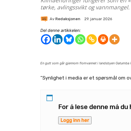
Klimaendringer fungerer som en «k
tørke, avlingssvikt og vannmangel.
Av
Redaksjonen
29. januar 2026
Del denne artikkelen:
En gutt som går gjennom flomvannet i landsbyen Gatumba i 
“Synlighet i media er et spørsmål om o
For å lese denne må d
Logg inn her