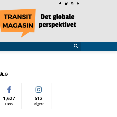
ØLG
1,627
512
Fans
Følgere