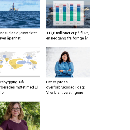
nezuelas oljeinntekter
117,8 millioner er på flukt,
ever åpenhet
en nedgang fra forrige år
rebygging: Nå
Det er jordas
rberedes møtet med El
overforbruksdag i dag: –
ño
Vi er blant verstingene