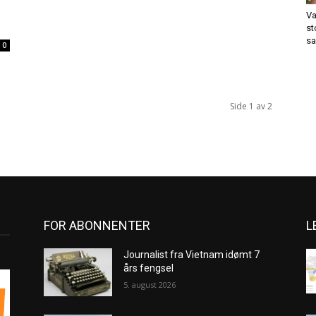
Va
st
sa
0
Side 1 av 2
FOR ABONNENTER
L
Journalist fra Vietnam idømt 7
års fengsel
5. august 2026