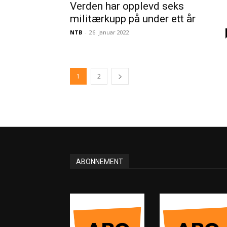
Verden har opplevd seks
militærkupp på under ett år
NTB
-
26. januar 2022
1
2
ABONNEMENT