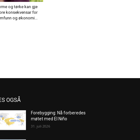
rme og tørke kan gje
ore konsekvensar for
mfunn og økonomi...
ES OGSÅ
Forebygging: Nå forberedes
møtet med El Niño
31. juli 2026