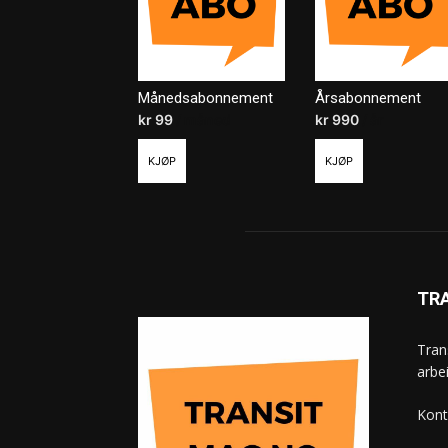
Månedsabonnement
Årsabonnement
kr
99
/ måned
kr
990
/ år
KJØP
KJØP
TR
Tran
arbe
Kont