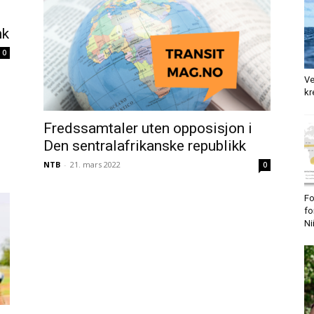
nk
0
Ve
kr
Fredssamtaler uten opposisjon i
Den sentralafrikanske republikk
NTB
-
21. mars 2022
0
Fo
fo
Ni