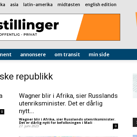
ika
asia
latin-amerika
midtøsten
english edition
ment
annonsere
om transit
min side
ske republikk
a
Wagner blir i Afrika, sier Russlands
utenriksminister. Det er dårlig
nytt...
0
Wagner blir i Afrika, sier Russlands utenriksminister.
Det er dårlig nytt for befolkningen i Mali
-
27. juni 2023
0