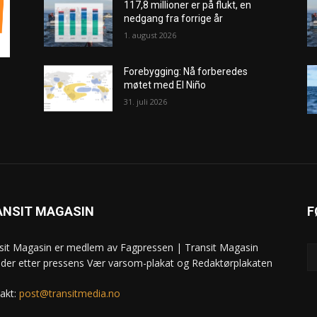
117,8 millioner er på flukt, en
nedgang fra forrige år
1. august 2026
Forebygging: Nå forberedes
møtet med El Niño
31. juli 2026
ANSIT MAGASIN
F
sit Magasin er medlem av Fagpressen | Transit Magasin
ider etter pressens Vær varsom-plakat og Redaktørplakaten
akt:
post@transitmedia.no