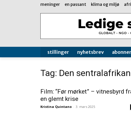
meninger
en passant
klima og miljø
afr
stillinger
nyhetsbrev
abonne
Tag: Den sentralafrikan
Film: “Før mørket” – vitnesbyrd fr
en glemt krise
Kristina Quintano
-
3. mars 2025