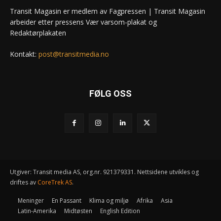
Transit Magasin er medlem av Fagpressen | Transit Magasin
arbeider etter pressens Vær varsom-plakat og
Redaktørplakaten
Kontakt:
post@transitmedia.no
FØLG OSS
Utgiver: Transit media AS, org.nr. 921379331. Nettsidene utvikles og
driftes av
CoreTrek AS
.
Meninger
En Passant
Klima og miljø
Afrika
Asia
Latin-Amerika
Midtøsten
English Edition