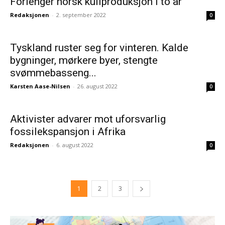
Forlenger norsk kullproduksjon i to år
Redaksjonen
-
2. september 2022
0
Tyskland ruster seg for vinteren. Kalde
bygninger, mørkere byer, stengte
svømmebasseng...
Karsten Aase-Nilsen
-
26. august 2022
0
Aktivister advarer mot uforsvarlig
fossilekspansjon i Afrika
Redaksjonen
-
6. august 2022
0
1
2
3