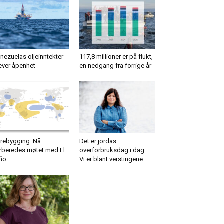
nezuelas oljeinntekter
117,8 millioner er på flukt,
ever åpenhet
en nedgang fra forrige år
rebygging: Nå
Det er jordas
rberedes møtet med El
overforbruksdag i dag: –
ño
Vi er blant verstingene