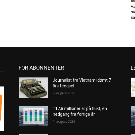
Va
st
sa
FOR ABONNENTER
L
Journalist fra Vietnam idømt 7
års fengsel
5. august 2026
117,8 millioner er på flukt, en
nedgang fra forrige år
1. august 2026