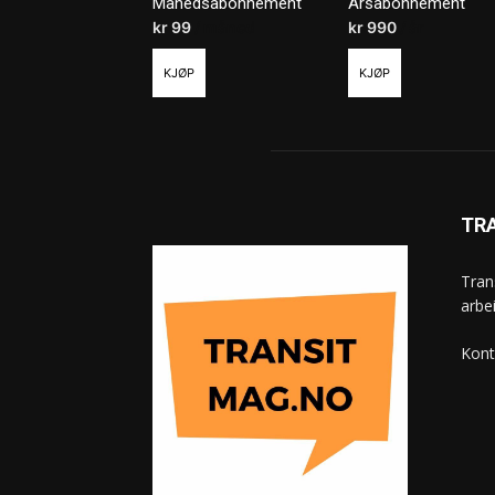
Månedsabonnement
Årsabonnement
kr
99
/ måned
kr
990
/ år
KJØP
KJØP
TR
Tran
arbe
Kont