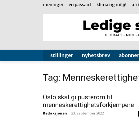
meninger
en passant
klima og miljø
afr
stillinger
nyhetsbrev
abonne
Tag: Menneskerettighe
Oslo skal gi pusterom til
menneskerettighetsforkjempere
Redaksjonen
-
23. september 2022