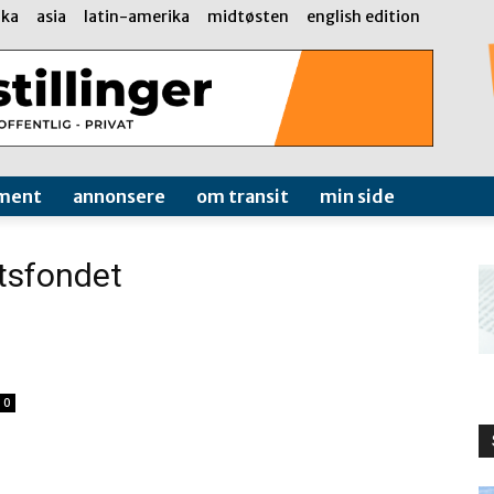
ika
asia
latin-amerika
midtøsten
english edition
ment
annonsere
om transit
min side
tsfondet
0