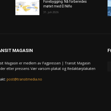
Forebygging: Nå forberedes
møtet med El Niño
31. juli 2026
ANSIT MAGASIN
F
sit Magasin er medlem av Fagpressen | Transit Magasin
ider etter pressens Vær varsom-plakat og Redaktørplakaten
akt:
post@transitmedia.no