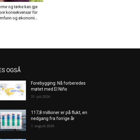
rme og tørke kan gje
ore konsekvensar for
mfunn og økonomi...
ES OGSÅ
Forebygging: Nå forberedes
møtet med El Niño
31. juli 2026
117,8 millioner er på flukt, en
nedgang fra forrige år
1. august 2026