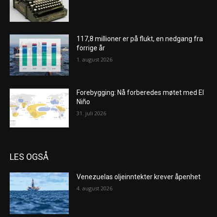
117,8 millioner er på flukt, en nedgang fra
forrige år
1. august 2026
Forebygging: Nå forberedes møtet med El
Niño
31. juli 2026
LES OGSÅ
Venezuelas oljeinntekter krever åpenhet
4. august 2026