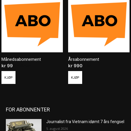
Månedsabonnement
Årsabonnement
kr
99
/ måned
kr
990
/ år
KJØP
KJØP
FOR ABONNENTER
Journalist fra Vietnam idømt 7 års fengsel
5. august 2026