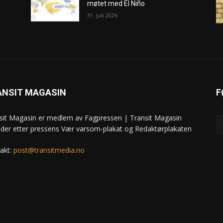
møtet med El Niño
31. juli 2026
ANSIT MAGASIN
F
sit Magasin er medlem av Fagpressen | Transit Magasin
ider etter pressens Vær varsom-plakat og Redaktørplakaten
akt:
post@transitmedia.no