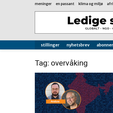
meninger
en passant
klima og miljø
afr
stillinger
nyhetsbrev
abonne
Tag: overvåking