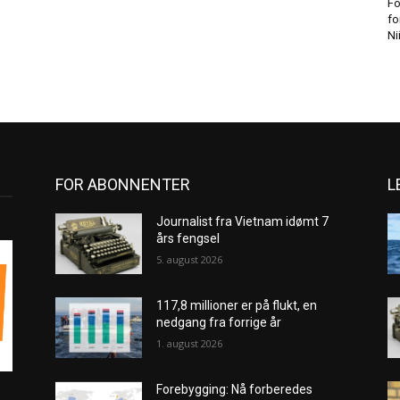
Fo
fo
Ni
FOR ABONNENTER
L
Journalist fra Vietnam idømt 7
års fengsel
5. august 2026
117,8 millioner er på flukt, en
nedgang fra forrige år
1. august 2026
Forebygging: Nå forberedes