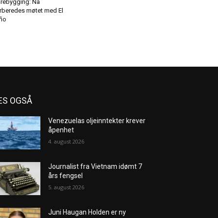
rebygging: Nå
rberedes møtet med El
ño
ES OGSÅ
Venezuelas oljeinntekter krever
åpenhet
4. august 2026
Journalist fra Vietnam idømt 7
års fengsel
5. august 2026
Juni Haugan Holden er ny