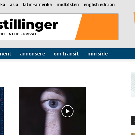
ika
asia
latin-amerika
midtøsten
english edition
ment
annonsere
om transit
min side