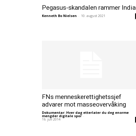
Pegasus-skandalen rammer India
Kenneth Bo Nielsen
-
10. august 2021
FNs menneskerettighetssjef
advarer mot masseovervåking
Dokumentar: Hver dag etterlater du deg enorme
mengder digitale spor
-
16. juli 2014