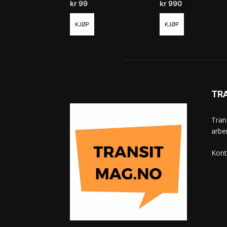
kr
99
/ måned
kr
990
/ år
KJØP
KJØP
TR
Tran
arbe
Kont