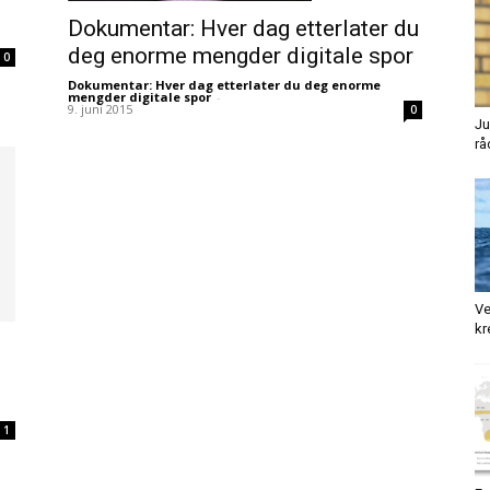
Dokumentar: Hver dag etterlater du
deg enorme mengder digitale spor
0
Dokumentar: Hver dag etterlater du deg enorme
mengder digitale spor
-
9. juni 2015
0
Ju
rå
Ve
kr
1