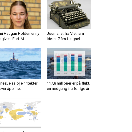
ni Haugan Holden er ny
Journalist fra Vietnam
dgiver i ForUM
idømt 7 års fengsel
nezuelas oljeinntekter
117,8 millioner er på flukt,
ever åpenhet
en nedgang fra forrige år