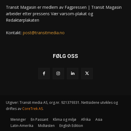
Transit Magasin er medlem av Fagpressen | Transit Magasin
arbeider etter pressens Vær varsom-plakat og
Redaktørplakaten
Kontakt:
post@transitmedia.no
FØLG OSS
Utgiver: Transit media AS, org.nr. 921379331. Nettsidene utvikles og
driftes av
CoreTrek AS
.
Meninger
En Passant
Klima og miljø
Afrika
Asia
Latin-Amerika
Midtøsten
English Edition