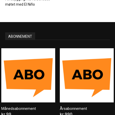
møtet med El Niño
ABONNEMENT
Månedsabonnement
Årsabonnement
kr
99
/ måned
kr
990
/ år