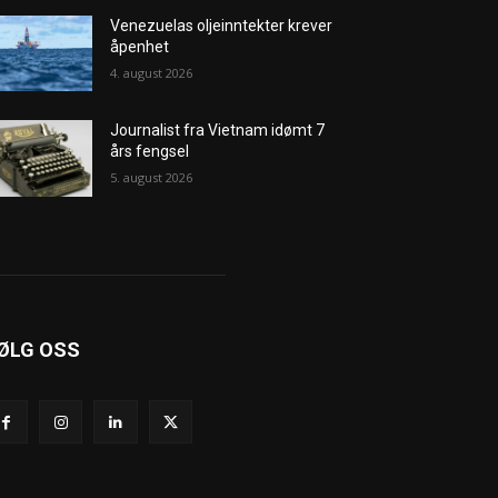
Venezuelas oljeinntekter krever
åpenhet
4. august 2026
Journalist fra Vietnam idømt 7
års fengsel
5. august 2026
ØLG OSS