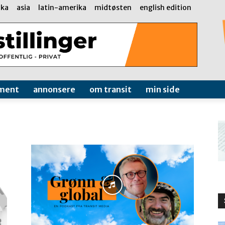
ika
asia
latin-amerika
midtøsten
english edition
ment
annonsere
om transit
min side