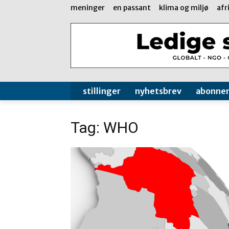
meninger
en passant
klima og miljø
afr
stillinger
nyhetsbrev
abonne
Tag: WHO