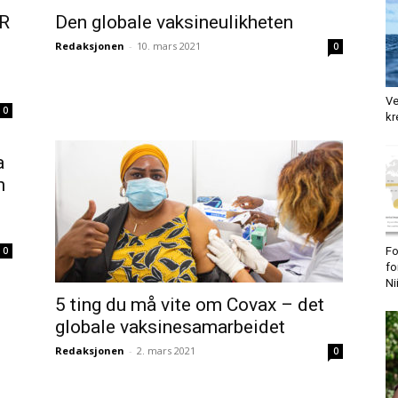
DR
Den globale vaksineulikheten
Redaksjonen
-
10. mars 2021
0
Ve
0
kr
a
n
Fo
0
fo
Ni
5 ting du må vite om Covax – det
globale vaksinesamarbeidet
Redaksjonen
-
2. mars 2021
0