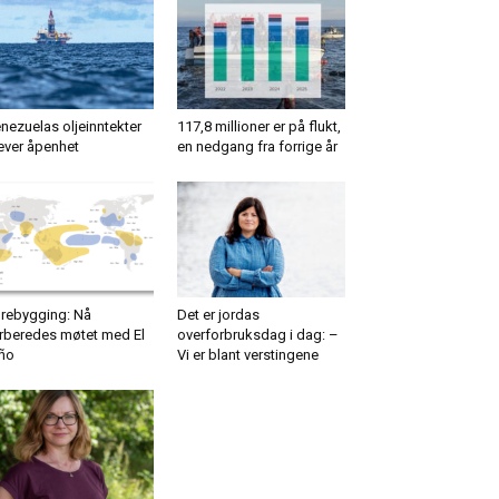
nezuelas oljeinntekter
117,8 millioner er på flukt,
ever åpenhet
en nedgang fra forrige år
rebygging: Nå
Det er jordas
rberedes møtet med El
overforbruksdag i dag: –
ño
Vi er blant verstingene