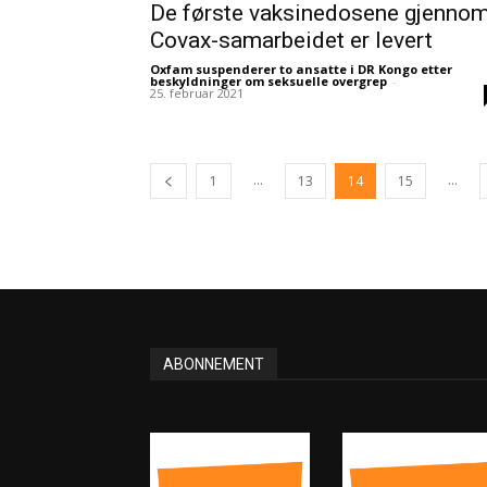
De første vaksinedosene gjenno
Covax-samarbeidet er levert
Oxfam suspenderer to ansatte i DR Kongo etter
beskyldninger om seksuelle overgrep
-
25. februar 2021
...
...
1
13
14
15
ABONNEMENT