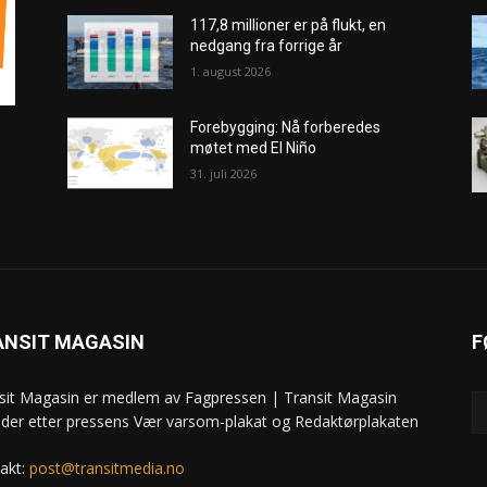
117,8 millioner er på flukt, en
nedgang fra forrige år
1. august 2026
Forebygging: Nå forberedes
møtet med El Niño
31. juli 2026
ANSIT MAGASIN
F
sit Magasin er medlem av Fagpressen | Transit Magasin
ider etter pressens Vær varsom-plakat og Redaktørplakaten
akt:
post@transitmedia.no