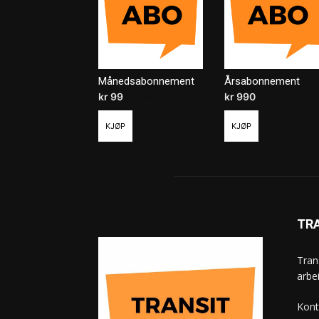
Månedsabonnement
Årsabonnement
kr
99
/ måned
kr
990
/ år
KJØP
KJØP
TR
Tran
arbe
Kont