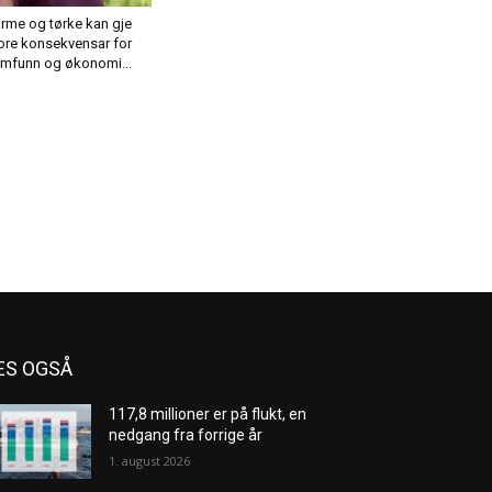
rme og tørke kan gje
ore konsekvensar for
mfunn og økonomi...
ES OGSÅ
117,8 millioner er på flukt, en
nedgang fra forrige år
1. august 2026