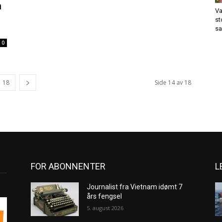
m
Va
st
sa
0
18
Side 14 av 18
FOR ABONNENTER
L
Journalist fra Vietnam idømt 7
års fengsel
5. august 2026