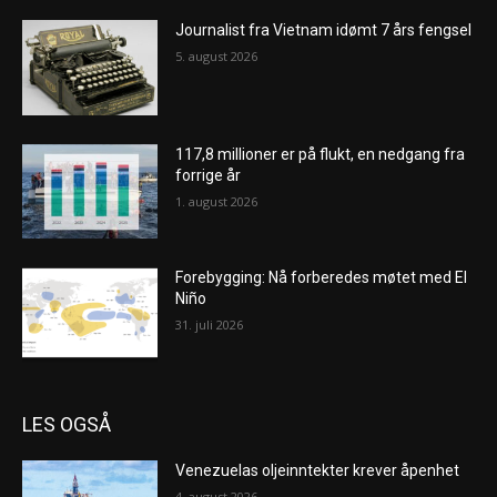
Journalist fra Vietnam idømt 7 års fengsel
5. august 2026
117,8 millioner er på flukt, en nedgang fra
forrige år
1. august 2026
Forebygging: Nå forberedes møtet med El
Niño
31. juli 2026
LES OGSÅ
Venezuelas oljeinntekter krever åpenhet
4. august 2026