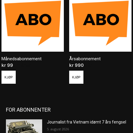
Månedsabonnement
Årsabonnement
kr
99
/ måned
kr
990
/ år
KJØP
KJØP
FOR ABONNENTER
Journalist fra Vietnam idømt 7 års fengsel
5. august 2026