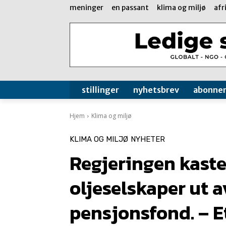
meninger
en passant
klima og miljø
afr
stillinger
nyhetsbrev
abonne
Hjem
Klima og miljø
KLIMA OG MILJØ
NYHETER
Regjeringen kaste
oljeselskaper ut a
pensjonsfond. – Et 