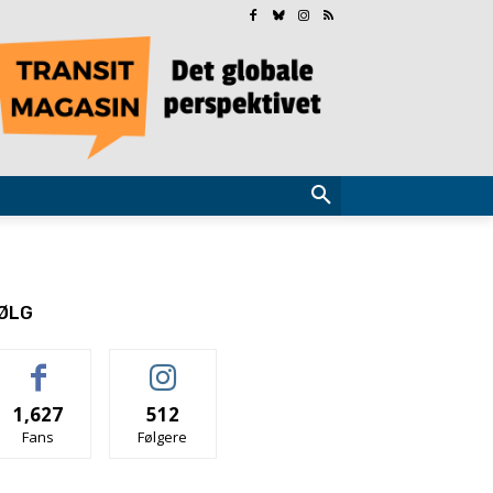
ØLG
1,627
512
Fans
Følgere