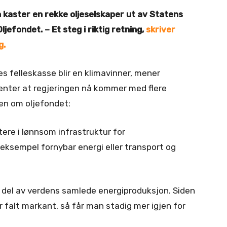
 kaster en rekke oljeselskaper ut av Statens
jefondet. – Et steg i riktig retning,
skriver
g.
s felleskasse blir en klimavinner, mener
venter at regjeringen nå kommer med flere
gen om oljefondet:
ere i lønnsom infrastruktur for
r eksempel fornybar energi eller transport og
e del av verdens samlede energiproduksjon. Siden
r falt markant, så får man stadig mer igjen for