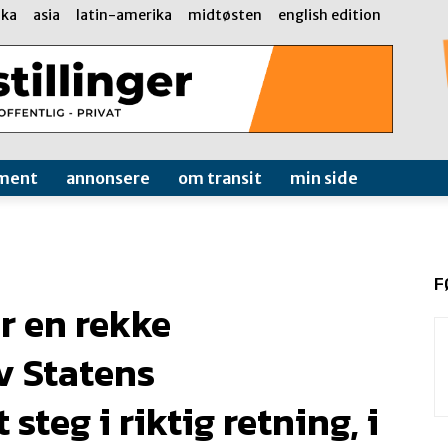
ika
asia
latin-amerika
midtøsten
english edition
ment
annonsere
om transit
min side
F
r en rekke
v Statens
steg i riktig retning, i