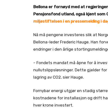
Bellona er fornøyd med at regjeringen
Pensjonsfond utland, også kjent som Ol
miljøstiftelsen i en pressemelding i da
Nå må pengene investeres slik at Norge
Bellona-leder Frederic Hauge. Han for
endringer i den årlige stortingsmeldin
– Fondets mandat må åpne for å invest
nullutslippsløsninger. Dette gjelder fo
lagring av CO2, sier Hauge.
Fornybar energi utgjør en stadig størr
kostnadene for installasjon og drift ha
hver krone investert.