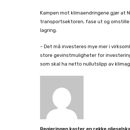
Kampen mot klimaendringene gjør at No
transportsektoren, fase ut og omstille
lagring.
– Det må investeres mye mer i virksom
store gevinstmuligheter for investering
som skal ha netto nullutslipp av klimag
Regjeringen kaster en rekke oljeselska