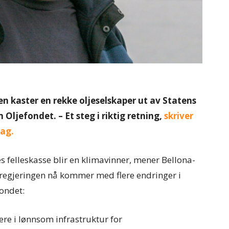
n kaster en rekke oljeselskaper ut av Statens
Oljefondet. – Et steg i riktig retning,
skriver
dag.
s felleskasse blir en klimavinner, mener Bellona-
 regjeringen nå kommer med flere endringer i
ondet:
re i lønnsom infrastruktur for