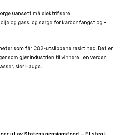
rge uansett må elektrifisere
 olje og gass, og sørge for karbonfangst og -
heter som får CO2-utslippene raskt ned. Det er
er som gjør industrien til vinnere i en verden
asser, sier Hauge.
per ut av Statens pensjonsfond. – Et steg i