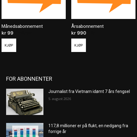
Månedsabonnement
Årsabonnement
kr
99
/ måned
kr
990
/ år
KJØP
KJØP
FOR ABONNENTER
Journalist fra Vietnam idømt 7 års fengsel
5. august 2026
117,8 millioner er på flukt, en nedgang fra
forrige år