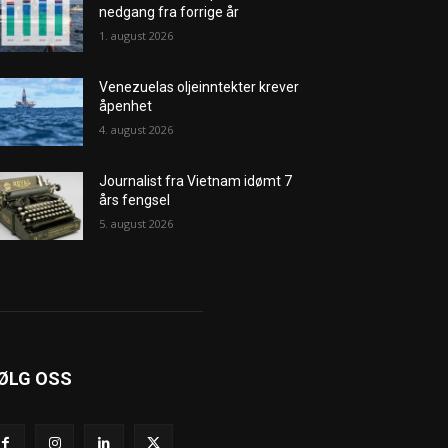
nedgang fra forrige år
1. august 2026
Venezuelas oljeinntekter krever
åpenhet
4. august 2026
Journalist fra Vietnam idømt 7
års fengsel
5. august 2026
ØLG OSS