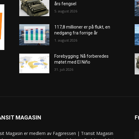
års fengsel
5. august 2026
117,8 millioner er på flukt, en
nedgang fra forrige år
1. august 2026
Forebygging: Nå forberedes
møtet med El Niño
31. juli 2026
ANSIT MAGASIN
F
sit Magasin er medlem av Fagpressen | Transit Magasin