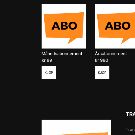
Månedsabonnement
Årsabonnement
kr
99
/ måned
kr
990
/ år
KJØP
KJØP
TR
Tran