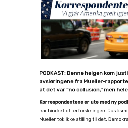
PODKAST: Denne helgen kom justis
avsløringene fra Mueller-rapport
at det var “no collusion,” men hele
Korrespondentene er ute med ny podk
har hindret etterforskningen. Justismin
Mueller tok ikke stilling til det. Demokr