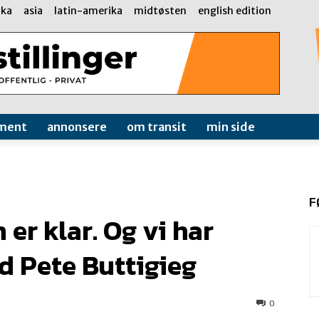
ika
asia
latin-amerika
midtøsten
english edition
ment
annonsere
om transit
min side
F
er klar. Og vi har
d Pete Buttigieg
0