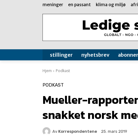
meninger
en passant
klima og miljø
afr
stillinger
nyhetsbrev
abonne
Hjem
Podkast
PODKAST
Mueller-rapporten 
snakket norsk me
Av
Korrespondentene
25. mars 2019