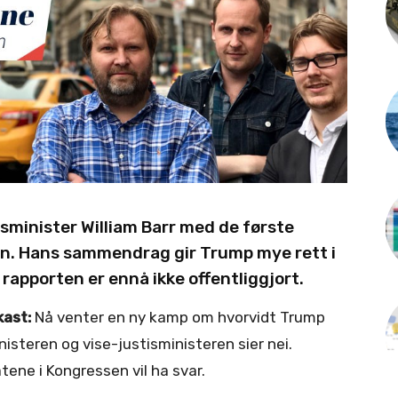
minister William Barr med de første
en. Hans sammendrag gir Trump mye rett i
 rapporten er ennå ikke offentliggjort.
ast:
Nå venter en ny kamp om hvorvidt Trump
isteren og vise-justisministeren sier nei.
atene i Kongressen vil ha svar.