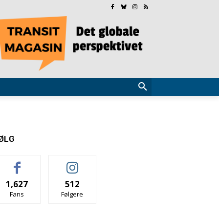
ØLG
1,627
512
Fans
Følgere