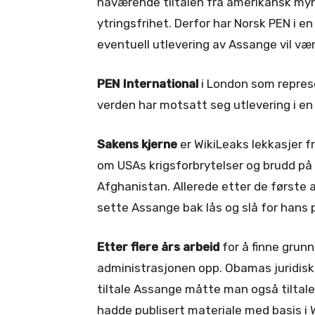
nåværende tiltalen fra amerikansk myn
ytringsfrihet. Derfor har Norsk PEN i e
eventuell utlevering av Assange vil væ
PEN International
i London som represe
verden har motsatt seg utlevering i e
Sakens kjerne
er WikiLeaks lekkasjer 
om USAs krigsforbrytelser og brudd på
Afghanistan. Allerede etter de første 
sette Assange bak lås og slå for hans 
Etter flere års arbeid
for å finne grun
administrasjonen opp. Obamas juridisk
tiltale Assange måtte man også tilta
hadde publisert materiale med basis i 