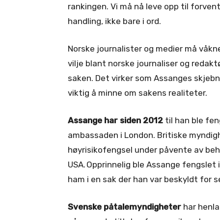
rankingen. Vi må nå leve opp til forvent
handling, ikke bare i ord.
Norske journalister og medier må våkne o
vilje blant norske journaliser og redaktø
saken. Det virker som Assanges skjebne 
viktig å minne om sakens realiteter.
Assange har siden 2012
til han ble fen
ambassaden i London. Britiske myndighe
høyrisikofengsel under påvente av beha
USA. Opprinnelig ble Assange fengslet 
ham i en sak der han var beskyldt for s
Svenske påtalemyndigheter
har henla