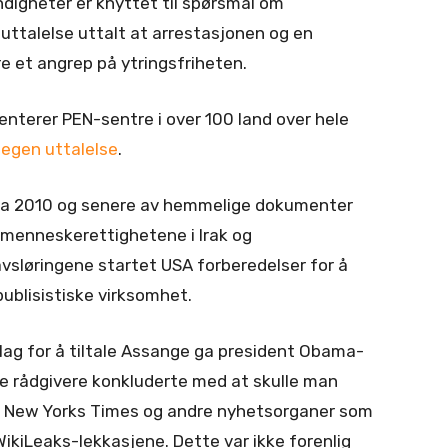
digheter er knyttet til spørsmål om
n uttalelse uttalt at arrestasjonen og en
re et angrep på ytringsfriheten.
nterer PEN-sentre i over 100 land over hele
n
egen uttalelse
.
fra 2010 og senere av hemmelige dokumenter
 menneskerettighetene i Irak og
avsløringene startet USA forberedelser for å
publisistiske virksomhet.
nlag for å tiltale Assange ga president Obama-
e rådgivere konkluderte med at skulle man
le New Yorks Times og andre nyhetsorganer som
WikiLeaks-lekkasjene. Dette var ikke forenlig