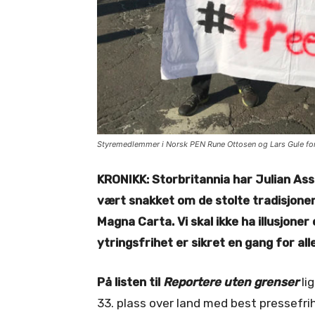
Styremedlemmer i Norsk PEN Rune Ottosen og Lars Gule fora
KRONIKK: Storbritannia har Julian Assa
vært snakket om de stolte tradisjonen
Magna Carta. Vi skal ikke ha illusjone
ytringsfrihet er sikret en gang for alle
På listen til
Reportere uten grenser
li
33. plass over land med best pressefri