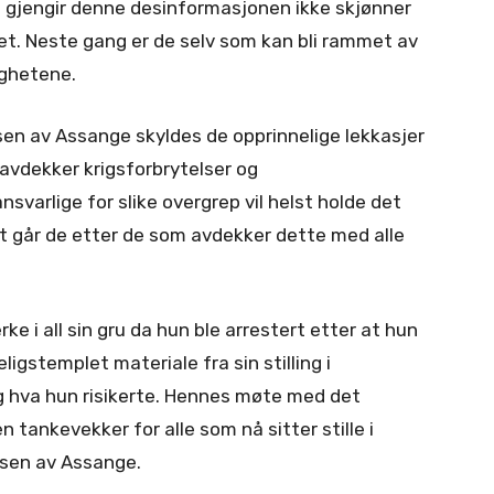
m gjengir denne desinformasjonen ikke skjønner
et. Neste gang er de selv som kan bli rammet av
ighetene.
sen av Assange skyldes de opprinnelige lekkasjer
vdekker krigsforbrytelser og
varlige for slike overgrep vil helst holde det
ørt går de etter de som avdekker dette med alle
rke i all sin gru da hun ble arrestert etter at hun
gstemplet materiale fra sin stilling i
og hva hun risikerte. Hennes møte med det
tankevekker for alle som nå sitter stille i
lsen av Assange.