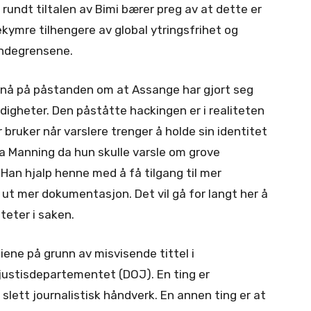
rundt tiltalen av Bimi bærer preg av at dette er
ekymre tilhengere av global ytringsfrihet og
landegrensene.
n nå på påstanden om at Assange har gjort seg
igheter. Den påståtte hackingen er i realiteten
 bruker når varslere trenger å holde sin identitet
ea Manning da hun skulle varsle om grove
. Han hjalp henne med å få tilgang til mer
 ut mer dokumentasjon. Det vil gå for langt her å
iteter i saken.
iene på grunn av misvisende tittel i
justisdepartementet (DOJ). En ting er
 slett journalistisk håndverk. En annen ting er at