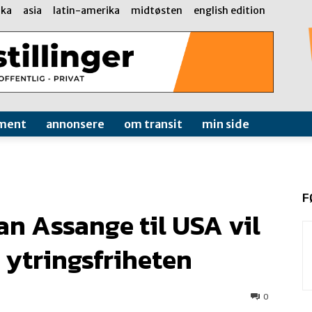
ika
asia
latin-amerika
midtøsten
english edition
ment
annonsere
om transit
min side
F
an Assange til USA vil
 ytringsfriheten
0