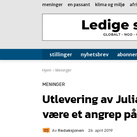
meninger
en passant
klima og miljø
afr
stillinger
nyhetsbrev
abonne
Hjem
Meninger
MENINGER
Utlevering av Juli
være et angrep på
Av
Redaksjonen
26. april 2019