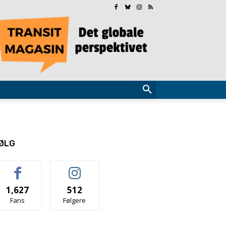
ØLG
1,627
512
Fans
Følgere