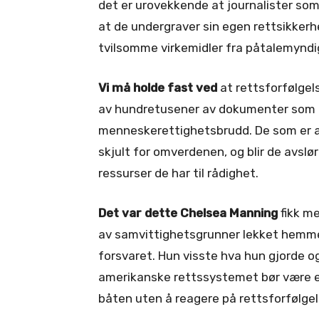
det er urovekkende at journalister so
at de undergraver sin egen rettsikkerh
tvilsomme virkemidler fra påtalemynd
Vi må holde fast ved
at rettsforfølgel
av hundretusener av dokumenter som a
menneskerettighetsbrudd. De som er ans
skjult for omverdenen, og blir de avsl
ressurser de har til rådighet.
Det var dette Chelsea Manning
fikk me
av samvittighetsgrunner lekket hemmeli
forsvaret. Hun visste hva hun gjorde 
amerikanske rettssystemet bør være en 
båten uten å reagere på rettsforfølge