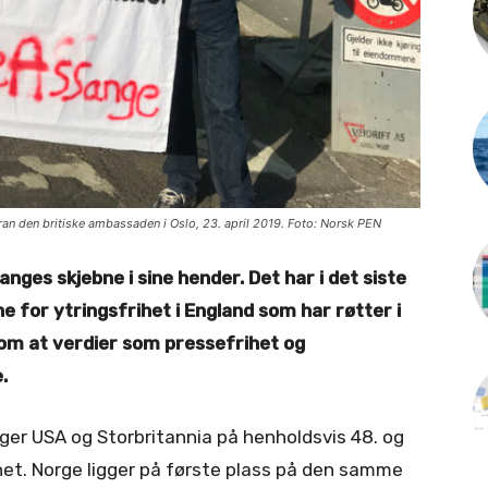
n den britiske ambassaden i Oslo, 23. april 2019. Foto: Norsk PEN
nges skjebne i sine hender. Det har i det siste
e for ytringsfrihet i England som har røtter i
r om at verdier som pressefrihet og
.
gger USA og Storbritannia på henholdsvis 48. og
het. Norge ligger på første plass på den samme