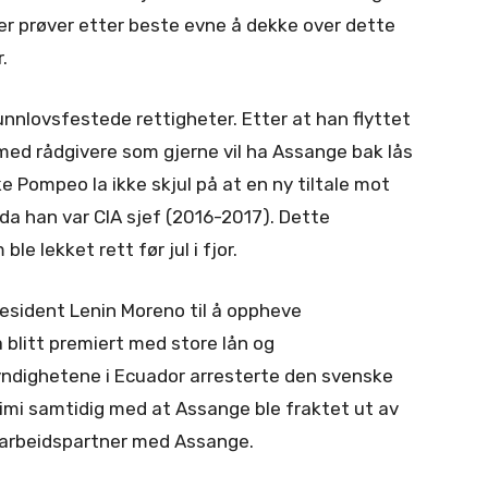
r prøver etter beste evne å dekke over dette
.
unnlovsfestede rettigheter. Etter at han flyttet
 med rådgivere som gjerne vil ha Assange bak lås
e Pompeo la ikke skjul på at en ny tiltale mot
da han var CIA sjef (2016-2017). Dette
le lekket rett før jul i fjor.
esident Lenin Moreno til å oppheve
 blitt premiert med store lån og
yndighetene i Ecuador arresterte den svenske
mi samtidig med at Assange ble fraktet ut av
marbeidspartner med Assange.