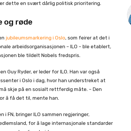
r dette en svært dårlig politisk prioritering.
e og røde
 en
jubileumsmarkering i Oslo
, som feirer at det i
onale arbeidsorganisasjonen – ILO – ble etablert,
sjonen ble tildelt Nobels fredspris.
n Guy Ryder, er leder for ILO. Han var også
ssenter i Oslo i dag, hvor han understreket at
 må skje på en sosialt rettferdig måte. – Den
r å få det til, mente han.
 i FN, bringer ILO sammen regjeringer,
edlemsland, for å lage internasjonale standarder