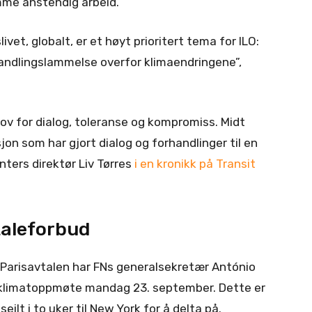
remme anstendig arbeid.
vet, globalt, er et høyt prioritert tema for ILO:
handlingslammelse overfor klimaendringene”,
ov for dialog, toleranse og kompromiss. Midt
jon som har gjort dialog og forhandlinger til en
nters direktør Liv Tørres
i en kronikk på Transit
taleforbud
arisavtalen har FNs generalsekretær António
rt klimatoppmøte mandag 23. september. Dette er
lt i to uker til New York for å delta på.