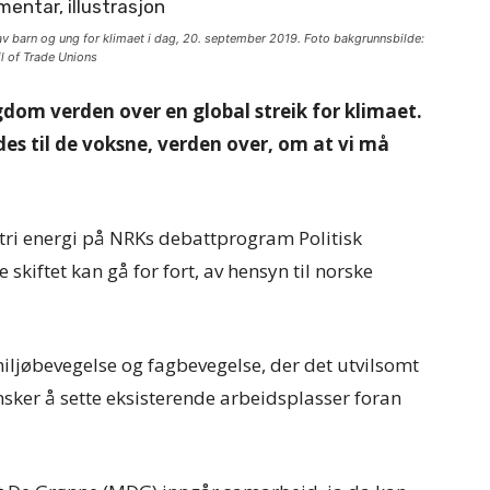
v barn og ung for klimaet i dag, 20. september 2019. Foto bakgrunnsbilde:
il of Trade Unions
om verden over en global streik for klimaet.
des til de voksne, verden over, om at vi må
ri energi på NRKs debattprogram Politisk
skiftet kan gå for fort, av hensyn til norske
miljøbevegelse og fagbevegelse, der det utvilsomt
nsker å sette eksisterende arbeidsplasser foran