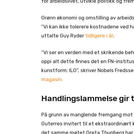
for arbeidslivet, utvikle politikk og f
Grønn økonomi og omstilling av arbeidsli
“Vi kan ikke tolerere kostnadene ved 
uttalte Guy Ryder
tidligere i år
.
“Vi ser en verden med et skrikende beh
oppi alt dette finnes det en FN-institus
kunstform: ILO”, skriver Nobels Fredsse
magasin.
Handlingslammelse gir 
På grunn av manglende fremgang mot P
Guterres invitert til et ekstraordinæ
det samme møtet Greta Thunberg har sei