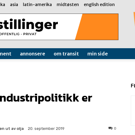
ika
asia
latin-amerika
midtøsten
english edition
ment
annonsere
om transit
min side
F
ndustripolitikk er
en ut av olja
0
20. september 2019