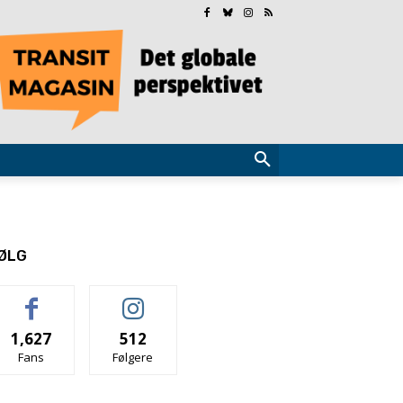
ØLG
1,627
512
Fans
Følgere