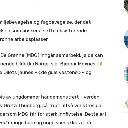
miljøbevegelse og fagbevegelse, der det
gelsen som ønsker å sette eksisterende
rønne arbeidsplasser.
t De Grønne (MDG) inngår samarbeid, ja da kan
nende bildekk i Norge, sier Bjørnar Moxnes,
til
ke Gilets jaunes – «de gule vestene» – og
is av ungdommer har demonstrert – verden
 av Greta Thunberg, så truer altså venstresida
dersom MDG får for sterk innflytelse. Dette er i
emt
mange barn og unge som akkurat nå