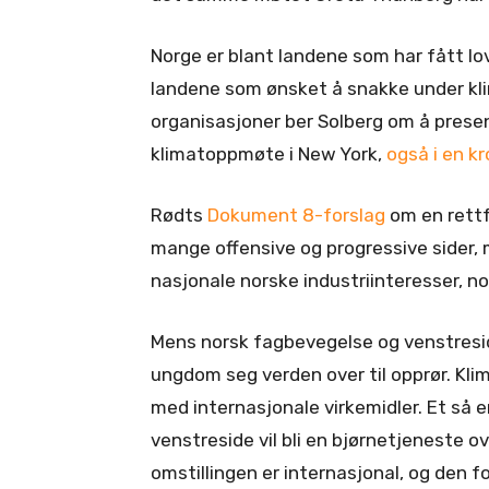
Norge er blant landene som har fått lov
landene som ønsket å snakke under kl
organisasjoner ber Solberg om å presen
klimatoppmøte i New York,
også i en k
Rødts
Dokument 8-forslag
om en rettfe
mange offensive og progressive sider,
nasjonale norske industriinteresser, n
Mens norsk fagbevegelse og venstreside
ungdom seg verden over til opprør. Kli
med internasjonale virkemidler. Et så e
venstreside vil bli en bjørnetjeneste o
omstillingen er internasjonal, og den f