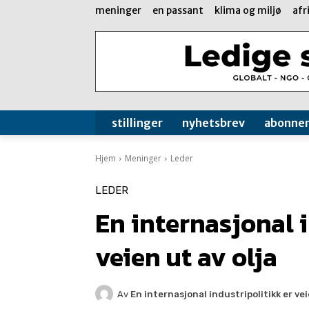
meninger
en passant
klima og miljø
afr
stillinger
nyhetsbrev
abonne
Hjem
Meninger
Leder
LEDER
En internasjonal i
veien ut av olja
Av
En internasjonal industripolitikk er vei