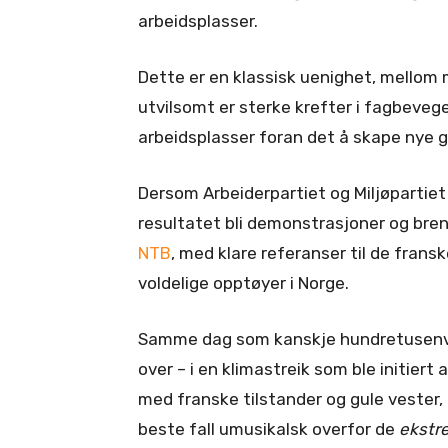
arbeidsplasser.
Dette er en klassisk uenighet, mellom 
utvilsomt er sterke krefter i fagbeve
arbeidsplasser foran det å skape nye g
Dersom Arbeiderpartiet og Miljøpartie
resultatet bli demonstrasjoner og bren
NTB
, med klare referanser til de frans
voldelige opptøyer i Norge.
Samme dag som kanskje hundretusenv
over – i en klimastreik som ble initiert
med franske tilstander og gule vester, 
beste fall umusikalsk overfor de
ekstr