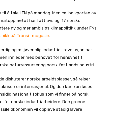
 til å tale i FN på mandag. Men ca. halvparten av
imatoppmøtet har fått avslag. 17 norske
tere ny og mer ambisiøs klimapolitikk under FNs
ronikk på Transit magasin
.
rdig og miljøvennlig industriell revolusjon har
 men innleder med behovet for hensynet til
orske naturressurser og norsk fastlandsindustri.
 diskuterer norske arbeidsplasser, så reiser
makrisen er internasjonal. Og den kan kun løses
nsidig nasjonalt fokus som vi finner på norsk
verfor norske industriarbeidere. Den grønne
ossile økonomien vil oppleve stadig lavere