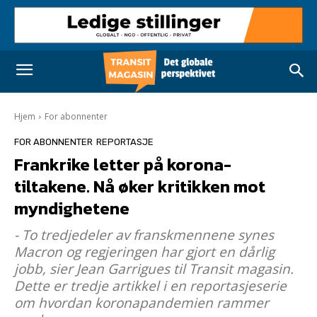
Hjem
For abonnenter
FOR ABONNENTER
REPORTASJE
Frankrike letter på korona-
tiltakene. Nå øker kritikken mot
myndighetene
- To tredjedeler av franskmennene synes
Macron og regjeringen har gjort en dårlig
jobb, sier Jean Garrigues til Transit magasin.
Dette er tredje artikkel i en reportasjeserie
om hvordan koronapandemien rammer