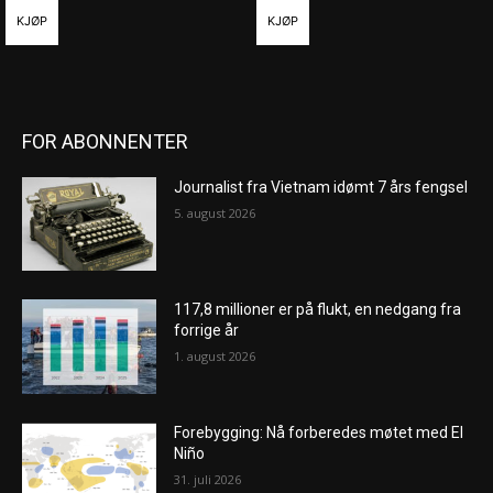
KJØP
KJØP
FOR ABONNENTER
Journalist fra Vietnam idømt 7 års fengsel
5. august 2026
117,8 millioner er på flukt, en nedgang fra
forrige år
1. august 2026
Forebygging: Nå forberedes møtet med El
Niño
31. juli 2026