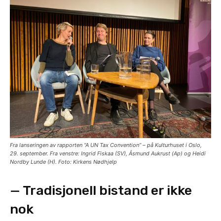
Fra lanseringen av rapporten “A UN Tax Convention” – på Kulturhuset i Oslo,
29. september. Fra venstre: Ingrid Fiskaa (SV), Åsmund Aukrust (Ap) og Heidi
Nordby Lunde (H). Foto: Kirkens Nødhjelp
— Tradisjonell bistand er ikke
nok