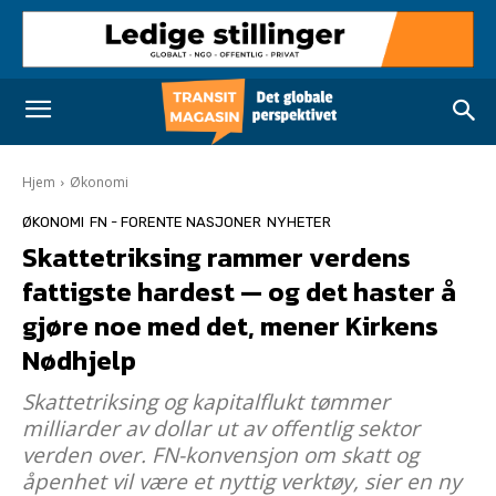
Hjem
Økonomi
ØKONOMI
FN - FORENTE NASJONER
NYHETER
Skattetriksing rammer verdens
fattigste hardest — og det haster å
gjøre noe med det, mener Kirkens
Nødhjelp
Skattetriksing og kapitalflukt tømmer
milliarder av dollar ut av offentlig sektor
verden over. FN-konvensjon om skatt og
åpenhet vil være et nyttig verktøy, sier en ny