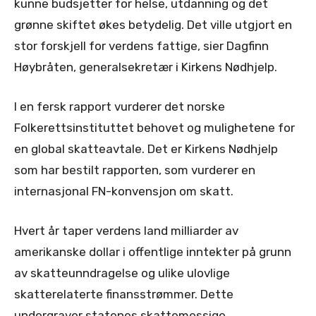
kunne budsjetter for helse, utdanning og det
grønne skiftet økes betydelig. Det ville utgjort en
stor forskjell for verdens fattige, sier Dagfinn
Høybråten, generalsekretær i Kirkens Nødhjelp.
I en fersk rapport vurderer det norske
Folkerettsinstituttet behovet og mulighetene for
en global skatteavtale. Det er Kirkens Nødhjelp
som har bestilt rapporten, som vurderer en
internasjonal FN-konvensjon om skatt.
Hvert år taper verdens land milliarder av
amerikanske dollar i offentlige inntekter på grunn
av skatteunndragelse og ulike ulovlige
skatterelaterte finansstrømmer. Dette
undergraver statenes skattemessige