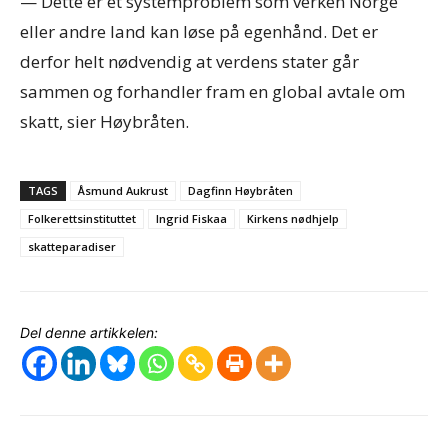
— Dette er et systemproblem som verken Norge
eller andre land kan løse på egenhånd. Det er
derfor helt nødvendig at verdens stater går
sammen og forhandler fram en global avtale om
skatt, sier Høybråten.
TAGS
Åsmund Aukrust
Dagfinn Høybråten
Folkerettsinstituttet
Ingrid Fiskaa
Kirkens nødhjelp
skatteparadiser
Del denne artikkelen: