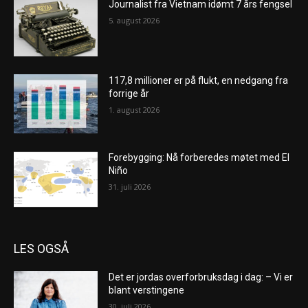
Journalist fra Vietnam idømt 7 års fengsel
5. august 2026
117,8 millioner er på flukt, en nedgang fra
forrige år
1. august 2026
Forebygging: Nå forberedes møtet med El
Niño
31. juli 2026
LES OGSÅ
Det er jordas overforbruksdag i dag: – Vi er
blant verstingene
30. juli 2026