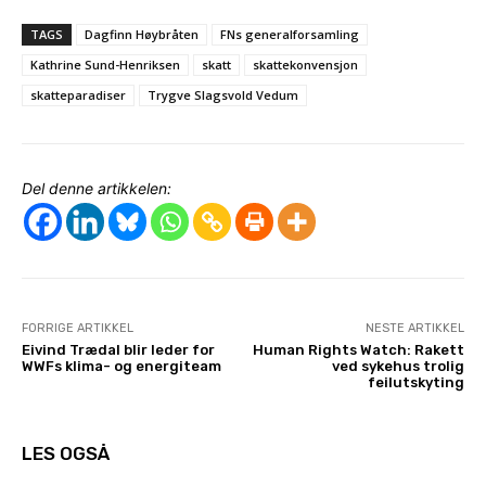
TAGS
Dagfinn Høybråten
FNs generalforsamling
Kathrine Sund-Henriksen
skatt
skattekonvensjon
skatteparadiser
Trygve Slagsvold Vedum
Del denne artikkelen:
FORRIGE ARTIKKEL
NESTE ARTIKKEL
Eivind Trædal blir leder for
Human Rights Watch: Rakett
WWFs klima- og energiteam
ved sykehus trolig
feilutskyting
LES OGSÅ