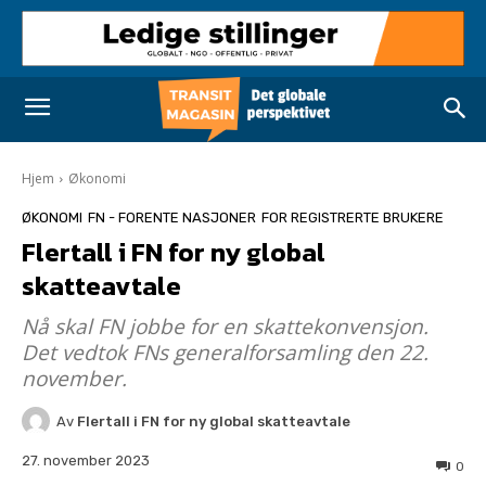
Hjem
Økonomi
ØKONOMI
FN - FORENTE NASJONER
FOR REGISTRERTE BRUKERE
Flertall i FN for ny global
skatteavtale
Nå skal FN jobbe for en skattekonvensjon.
Det vedtok FNs generalforsamling den 22.
november.
Av
Flertall i FN for ny global skatteavtale
27. november 2023
0