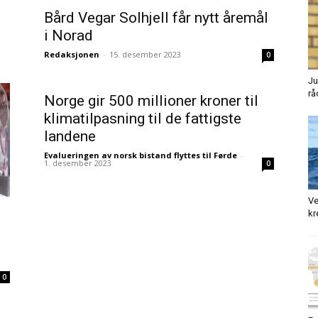
Bård Vegar Solhjell får nytt åremål
i Norad
Redaksjonen
-
15. desember 2023
0
Ju
rå
Norge gir 500 millioner kroner til
klimatilpasning til de fattigste
landene
Evalueringen av norsk bistand flyttes til Førde
-
1. desember 2023
0
Ve
kr
0