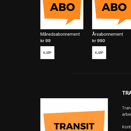
Månedsabonnement
Årsabonnement
kr
99
/ måned
kr
990
/ år
KJØP
KJØP
TR
Tran
arbe
Kont