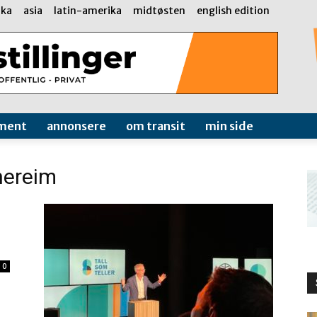
ika
asia
latin-amerika
midtøsten
english edition
ment
annonsere
om transit
min side
nereim
0