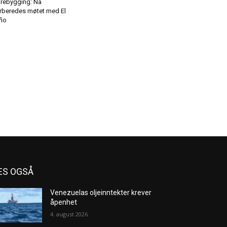
rebygging: Nå
rberedes møtet med El
ño
ES OGSÅ
Venezuelas oljeinntekter krever
åpenhet
4. august 2026