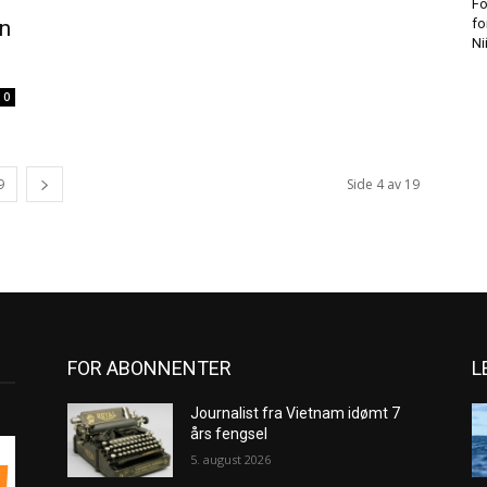
Fo
fo
en
Ni
0
9
Side 4 av 19
FOR ABONNENTER
L
Journalist fra Vietnam idømt 7
års fengsel
5. august 2026