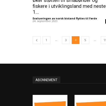
Øker støtten til småbønder og
fiskere i utviklingsland med nest
1...
Evalueringen av norsk bistand flyttes til Førde
-
24. september 2023
...
...
1
3
4
5
1
ABONNEMENT