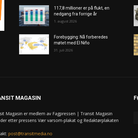
117,8 millioner er på flukt, en
nedgang fra forrige år
1. august 2026
Forebygging: Nå forberedes
møtet med El Niño
31. juli 2026
ANSIT MAGASIN
F
sit Magasin er medlem av Fagpressen | Transit Magasin
ider etter pressens Vær varsom-plakat og Redaktørplakaten
akt:
post@transitmedia.no