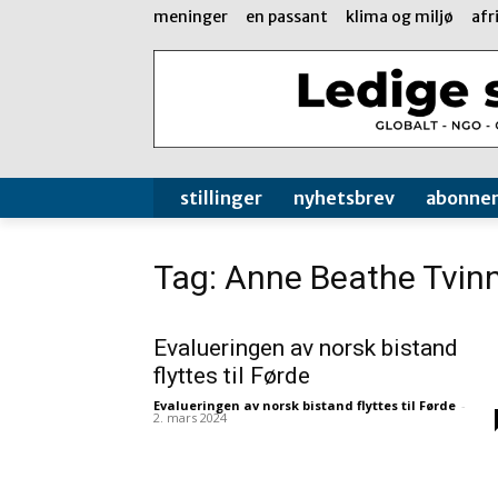
meninger
en passant
klima og miljø
afr
stillinger
nyhetsbrev
abonne
Tag: Anne Beathe Tvin
Evalueringen av norsk bistand
flyttes til Førde
Evalueringen av norsk bistand flyttes til Førde
-
2. mars 2024