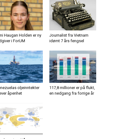
ni Haugan Holden er ny
Journalist fra Vietnam
dgiver i ForUM
idømt 7 års fengsel
nezuelas oljeinntekter
117,8 millioner er på flukt,
ever åpenhet
en nedgang fra forrige år