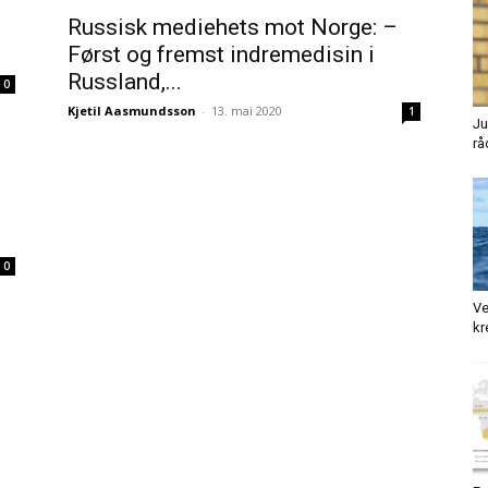
Russisk mediehets mot Norge: –
Først og fremst indremedisin i
Russland,...
0
Kjetil Aasmundsson
-
13. mai 2020
1
Ju
rå
0
Ve
kr