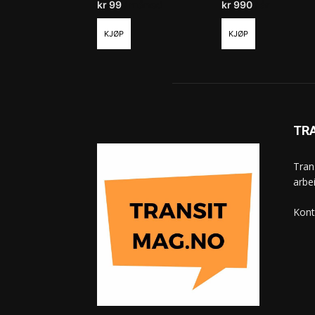
kr
99
/ måned
kr
990
/ år
KJØP
KJØP
TR
Tran
arbe
Kont