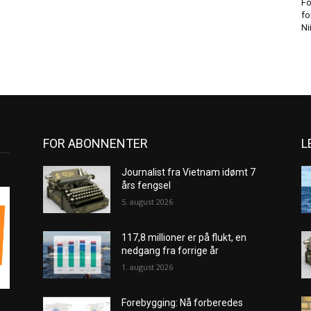
Fo
fo
Ni
FOR ABONNENTER
L
Journalist fra Vietnam idømt 7
års fengsel
5. august 2026
117,8 millioner er på flukt, en
nedgang fra forrige år
1. august 2026
Forebygging: Nå forberedes