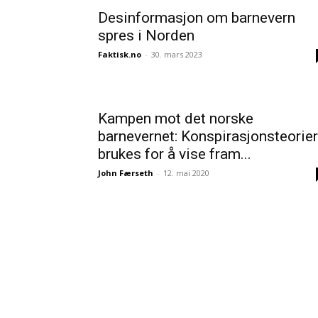
Desin­for­masjon om barnevern
spres i Norden
Faktisk.no
-
30. mars 2023
Kampen mot det norske
barnevernet: Konspirasjonsteorier
brukes for å vise fram...
John Færseth
-
12. mai 2020