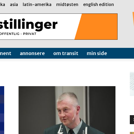
ika
asia
latin-amerika
midtøsten
english edition
ment
annonsere
om transit
min side