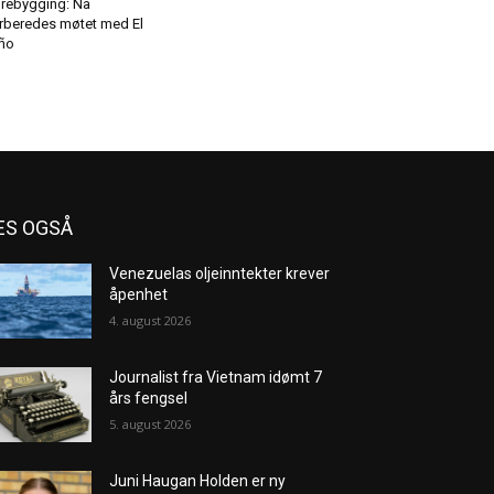
rebygging: Nå
rberedes møtet med El
ño
ES OGSÅ
Venezuelas oljeinntekter krever
åpenhet
4. august 2026
Journalist fra Vietnam idømt 7
års fengsel
5. august 2026
Juni Haugan Holden er ny