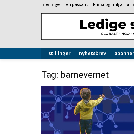
meninger
en passant
klima og miljø
afr
stillinger
nyhetsbrev
abonne
Tag: barnevernet