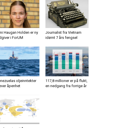
ni Haugan Holden er ny
Journalist fra Vietnam
dgiver i ForUM
idømt 7 års fengsel
nezuelas oljeinntekter
117,8 millioner er på flukt,
ever åpenhet
en nedgang fra forrige år