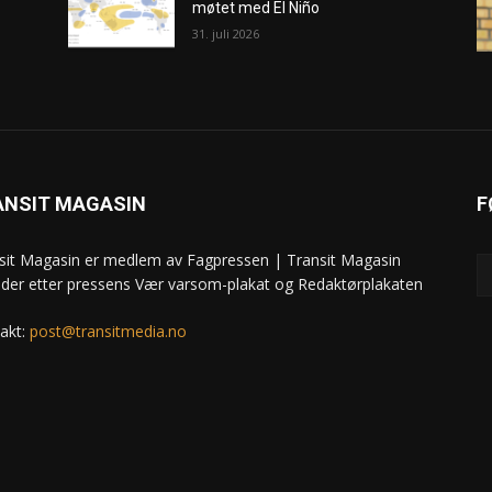
møtet med El Niño
31. juli 2026
ANSIT MAGASIN
F
sit Magasin er medlem av Fagpressen | Transit Magasin
ider etter pressens Vær varsom-plakat og Redaktørplakaten
akt:
post@transitmedia.no