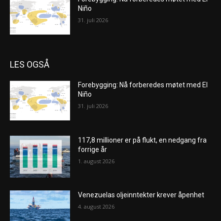
Niño
31. juli 2026
LES OGSÅ
Forebygging: Nå forberedes møtet med El
Niño
31. juli 2026
117,8 millioner er på flukt, en nedgang fra
forrige år
1. august 2026
Venezuelas oljeinntekter krever åpenhet
4. august 2026