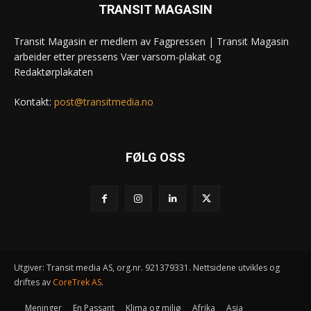
TRANSIT MAGASIN
Transit Magasin er medlem av Fagpressen | Transit Magasin
arbeider etter pressens Vær varsom-plakat og
Redaktørplakaten
Kontakt:
post@transitmedia.no
FØLG OSS
Utgiver: Transit media AS, org.nr. 921379331. Nettsidene utvikles og
driftes av
CoreTrek AS
.
Meninger
En Passant
Klima og miljø
Afrika
Asia