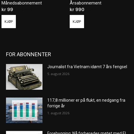
Månedsabonnement
Årsabonnement
kr
99
/ måned
kr
990
/ år
KJØP
KJØP
FOR ABONNENTER
Journalist fra Vietnam idømt 7 års fengsel
5. august 2026
117,8 millioner er på flukt, en nedgang fra
forrige år
1. august 2026
Forebygging: Nå forberedes møtet med El