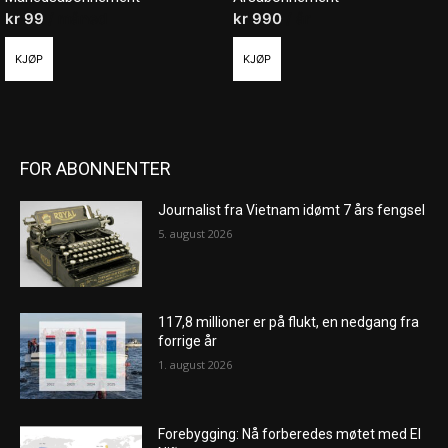
kr
99
/ måned
kr
990
/ år
KJØP
KJØP
FOR ABONNENTER
Journalist fra Vietnam idømt 7 års fengsel
5. august 2026
117,8 millioner er på flukt, en nedgang fra
forrige år
1. august 2026
Forebygging: Nå forberedes møtet med El