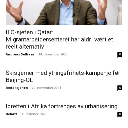
ILO-sjefen i Qatar: –
Migrantarbeidersenteret har aldri vært et
reelt alternativ
Andreas Selliaas
-
14. desember 2023
0
Skistjerner med ytringsfrihets-kampanje før
Beijing-OL
Redaksjonen
-
22. november 2021
0
Idretten i Afrika fortrenges av urbanisering
Debatt
-
31. oktober 2020
0