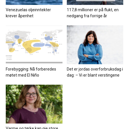
Venezuelas oljeinntekter
117,8 millioner er på flukt, en
krever åpenhet
nedgang fra forrige år
Forebygging: Nå forberedes
Det er jordas overforbruksdag i
møtet med El Niño
dag: – Vi er blant verstingene
Varme og tørke kan gje store