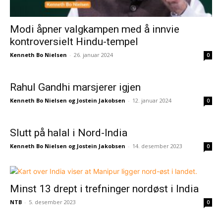
Modi åpner valgkampen med å innvie
kontroversielt Hindu-tempel
Kenneth Bo Nielsen
-
26. januar 2024
0
Rahul Gandhi marsjerer igjen
Kenneth Bo Nielsen og Jostein Jakobsen
-
12. januar 2024
0
Slutt på halal i Nord-India
Kenneth Bo Nielsen og Jostein Jakobsen
-
14. desember 2023
0
Minst 13 drept i trefninger nordøst i India
NTB
-
5. desember 2023
0