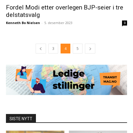
Fordel Modi etter overlegen BJP-seier i tre
delstatsvalg
Kenneth Bo Nielsen
-
5. desember 2023
0
3
4
5
SISTE NYTT