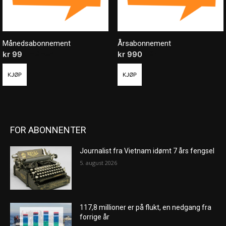
Månedsabonnement
Årsabonnement
kr
99
/ måned
kr
990
/ år
KJØP
KJØP
FOR ABONNENTER
Journalist fra Vietnam idømt 7 års fengsel
5. august 2026
117,8 millioner er på flukt, en nedgang fra
forrige år