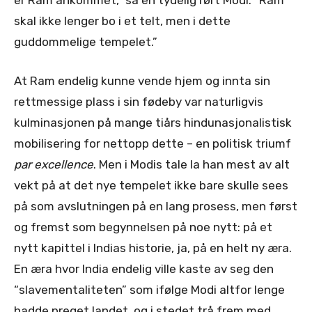
er Ram ankommet,” sa en tydelig rørt Modi: “Ram
skal ikke lenger bo i et telt, men i dette
guddommelige tempelet.”
At Ram endelig kunne vende hjem og innta sin
rettmessige plass i sin fødeby var naturligvis
kulminasjonen på mange tiårs hindunasjonalistisk
mobilisering for nettopp dette – en politisk triumf
par excellence
. Men i Modis tale la han mest av alt
vekt på at det nye tempelet ikke bare skulle sees
på som avslutningen på en lang prosess, men først
og fremst som begynnelsen på noe nytt: på et
nytt kapittel i Indias historie, ja, på en helt ny æra.
En æra hvor India endelig ville kaste av seg den
“slavementaliteten” som ifølge Modi altfor lenge
hadde preget landet, og i stedet trå frem med