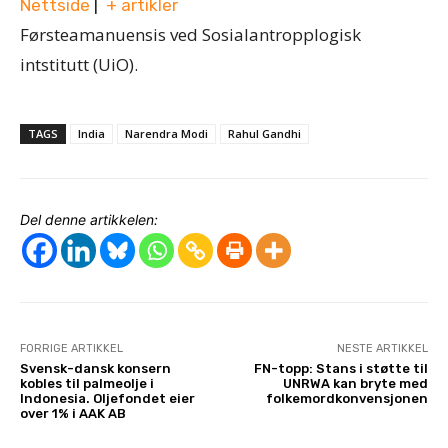
Nettside
|
+ artikler
Førsteamanuensis ved Sosialantropplogisk
intstitutt (UiO).
TAGS
India
Narendra Modi
Rahul Gandhi
Del denne artikkelen:
FORRIGE ARTIKKEL
NESTE ARTIKKEL
Svensk-dansk konsern
FN-topp: Stans i støtte til
kobles til palmeolje i
UNRWA kan bryte med
Indonesia. Oljefondet eier
folkemordkonvensjonen
over 1% i AAK AB