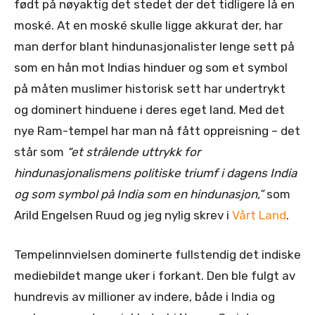
født på nøyaktig det stedet der det tidligere lå en
moské. At en moské skulle ligge akkurat der, har
man derfor blant hindunasjonalister lenge sett på
som en hån mot Indias hinduer og som et symbol
på måten muslimer historisk sett har undertrykt
og dominert hinduene i deres eget land. Med det
nye Ram-tempel har man nå fått oppreisning – det
står som
“et strålende uttrykk for
hindunasjonalismens politiske triumf i dagens India
og som symbol på India som en hindunasjon,”
som
Arild Engelsen Ruud og jeg nylig skrev i
Vårt Land
.
Tempelinnvielsen dominerte fullstendig det indiske
mediebildet mange uker i forkant. Den ble fulgt av
hundrevis av millioner av indere, både i India og