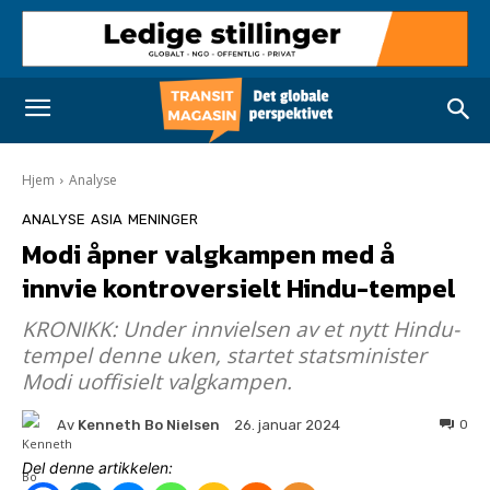
Hjem
Analyse
ANALYSE
ASIA
MENINGER
Modi åpner valgkampen med å
innvie kontroversielt Hindu-tempel
KRONIKK: Under innvielsen av et nytt Hindu-
tempel denne uken, startet statsminister
Modi uoffisielt valgkampen.
Av
Kenneth Bo Nielsen
0
26. januar 2024
Del denne artikkelen: