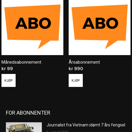
Månedsabonnement
Årsabonnement
kr
99
/ måned
kr
990
/ år
KJØP
KJØP
FOR ABONNENTER
Journalist fra Vietnam idømt 7 års fengsel
5. august 2026